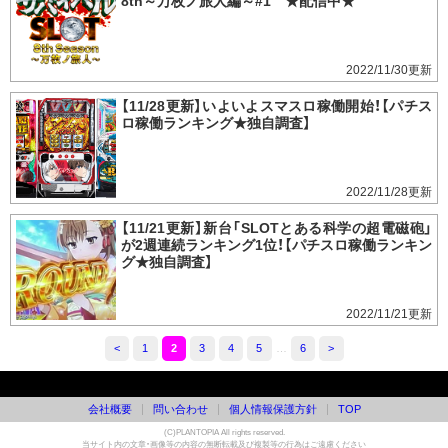
8th～万枚ノ旅人編～#1 ★配信中★
2022/11/30
【11/28更新】いよいよスマスロ稼働開始！【パチス
ロ稼働ランキング★独自調査】
2022/11/28
【11/21更新】新台「SLOTとある科学の超電磁砲」
が2週連続ランキング1位！【パチスロ稼働ランキン
グ★独自調査】
2022/11/21
<
1
2
3
4
5
…
6
>
会社概要
問い合わせ
個人情報保護方針
TOP
(C)PLANTOPIA All rights reserved.
当サイト内の文章・画像等の内容の無断転載及び複製等の行為はご遠慮ください