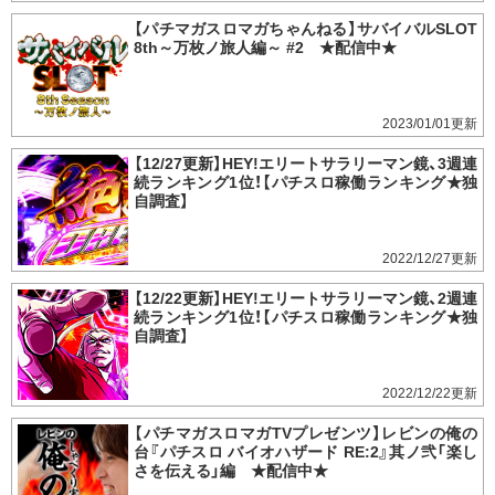
【パチマガスロマガちゃんねる】サバイバルSLOT
8th～万枚ノ旅人編～ #2 ★配信中★
2023/01/01
【12/27更新】HEY!エリートサラリーマン鏡、3週連
続ランキング1位！【パチスロ稼働ランキング★独
自調査】
2022/12/27
【12/22更新】HEY!エリートサラリーマン鏡、2週連
続ランキング1位！【パチスロ稼働ランキング★独
自調査】
2022/12/22
【パチマガスロマガTVプレゼンツ】レビンの俺の
台『パチスロ バイオハザード RE:2』其ノ弐「楽し
さを伝える」編 ★配信中★