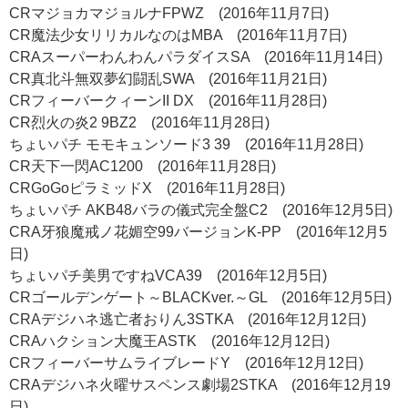
CRマジョカマジョルナFPWZ (2016年11月7日)
CR魔法少女リリカルなのはMBA (2016年11月7日)
CRAスーパーわんわんパラダイスSA (2016年11月14日)
CR真北斗無双夢幻闘乱SWA (2016年11月21日)
CRフィーバークィーンII DX (2016年11月28日)
CR烈火の炎2 9BZ2 (2016年11月28日)
ちょいパチ モモキュンソード3 39 (2016年11月28日)
CR天下一閃AC1200 (2016年11月28日)
CRGoGoピラミッドX (2016年11月28日)
ちょいパチ AKB48バラの儀式完全盤C2 (2016年12月5日)
CRA牙狼魔戒ノ花媚空99バージョンK-PP (2016年12月5
日)
ちょいパチ美男ですねVCA39 (2016年12月5日)
CRゴールデンゲート～BLACKver.～GL (2016年12月5日)
CRAデジハネ逃亡者おりん3STKA (2016年12月12日)
CRAハクション大魔王ASTK (2016年12月12日)
CRフィーバーサムライブレードY (2016年12月12日)
CRAデジハネ火曜サスペンス劇場2STKA (2016年12月19
日)