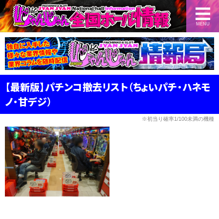
MENU
【最新版】パチンコ撤去リスト（ちょいパチ・ハネモ
ノ・甘デジ）
※初当り確率1/100未満の機種