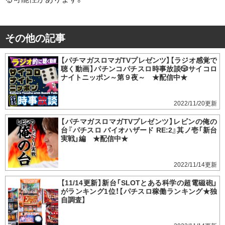
その他の記事
【パチマガスロマガTVプレゼンツ】【ラジオ感覚で
聴く動画】パチンコパチスロ時事放談🎲サイコロ
ナイトニッポン～第９夜～ ★配信中★
2022/11/20
【パチマガスロマガTVプレゼンツ】レビンの俺の
台『パチスロ バイオハザード RE:2』其ノ壱「新台
実戦」編 ★配信中★
2022/11/14
【11/14更新】新台「SLOTとある科学の超電磁砲」
がランキング1位！【パチスロ稼働ランキング★独
自調査】