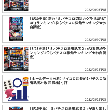
2022/09/05
【8/30更新】新台「Ｓパチスロ閃乱カグラ BURST
UP」ランキング1位【パチスロ稼働ランキング★独
自調査】
2022/08/30
【8/23更新】「Ｓパチスロ新鬼武者２」が2週連続ラ
ンキング1位【パチスロ稼働ランキング★独自調
査】
2022/08/23
【ホールデータ分析】サイコロ店長的【パチスロ新
鬼武者2・政宗 戦極】寸評
2022/08/22
【8/15更新】「Ｓパチスロ新鬼武者２」が滑り出し