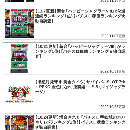
2022/11/14
【11/7更新】新台「ハッピージャグラーVIII」が2週
連続ランキング1位！【パチスロ稼働ランキング★
独自調査】
2022/11/07
【10/31更新】新台「ハッピージャグラーVIII」がラ
ンキング1位！【パチスロ稼働ランキング★独自調
査】
2022/10/31
【🥊絶対死守🥊 黄金タイツ】サバイバルSLOT 7th
～PEKO 金色になれ 逆襲編～ ＃５（マイジャグラ
ーⅤ）
2022/10/28
【10/24更新】増台された「パチスロ甲鉄城のカバ
ネリ」がランキング1位！【パチスロ稼働ランキング
★独自調査】