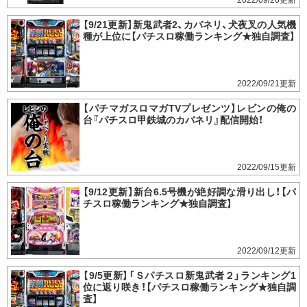
2022/09/26
【9/21更新】新鬼武者2、カバネリ、犬夜叉の人気機
種が上位に【パチスロ稼働ランキング★独自調査】
2022/09/21
【パチマガスロマガTVプレゼンツ】レビンの俺の
台『パチスロ甲鉄城のカバネリ』配信開始！
2022/09/15
【9/12更新】新台6.5号機が絶好調な滑り出し！【パ
チスロ稼働ランキング★独自調査】
2022/09/12
【9/5更新】「Ｓパチスロ新鬼武者２」ランキング1
位に返り咲き！【パチスロ稼働ランキング★独自調
査】