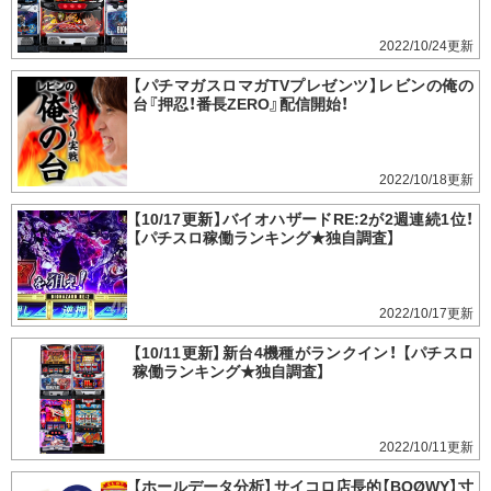
2022/10/24
【パチマガスロマガTVプレゼンツ】レビンの俺の
台『押忍！番長ZERO』配信開始！
2022/10/18
【10/17更新】バイオハザードRE:2が2週連続1位！
【パチスロ稼働ランキング★独自調査】
2022/10/17
【10/11更新】新台4機種がランクイン！ 【パチスロ
稼働ランキング★独自調査】
2022/10/11
【ホールデータ分析】サイコロ店長的【BOØWY】寸