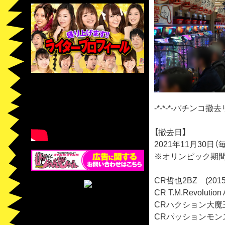
-*-*-*-パチンコ撤去リ
【撤去日】
2021年11月30日
※オリンピック期間
CR哲也2BZ (201
CR T.M.Revoluti
CRハクション大魔王4
CRパッションモンスタ