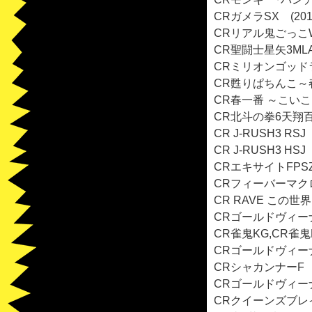
CRガメラSX (201
CRリアル鬼ごっこWM
CR聖闘士星矢3MLA 
CRミリオンゴッドラ
CR甦りぱちんこ～春
CR春一番 ～こいこい
CR北斗の拳6天翔百裂
CR J-RUSH3 RSJ
CR J-RUSH3 HSJ
CRエキサイトFPSZ
CRフィーバーマクロ
CR RAVE この世
CRゴールドヴィーナス
CR雀鬼KG,CR雀鬼K
CRゴールドヴィーナス
CRシャカンナーF (
CRゴールドヴィーナス
CRクイーンズブレイド