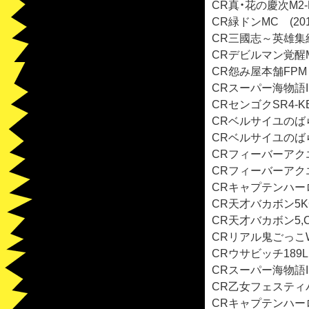
CR真・花の慶次M2-K
CR緑ドンMC (201
CR三國志～英雄集結～
CRデビルマン覚醒M2
CR怨み屋本舗FPM 
CRスーパー海物語IN
CRセンゴクSR4-KE
CRベルサイユのばら 
CRベルサイユのばら 
CRフィーバーアクエリ
CRフィーバーアクエリ
CRキャプテンハーロッ
CR天才バカボン5KG
CR天才バカボン5,C
CRリアル鬼ごっこWL
CRウサビッチ189L 
CRスーパー海物語IN
CR乙女フェスティバル
CRキャプテンハーロッ