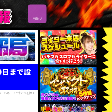
t
o
MENU
g
g
l
e
n
a
v
i
g
a
t
i
o
30日まで設
n
チ・ハネモノ・甘デジを除く