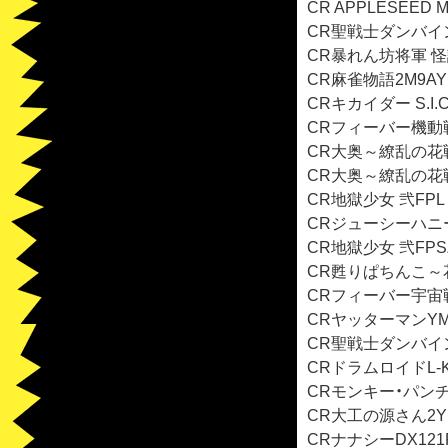
CR APPLESEED 
CR聖戦士ダンバインF
CR暴れん坊将軍 怪談
CR麻雀物語2M9AY1
CRキカイダー S.I.C
CRフィーバー機動戦
CR大奥～繚乱の花戦～
CR大奥～繚乱の花戦～
CR地獄少女 弐FPL 
CRジューシーハニーR
CR地獄少女 弐FPSZ
CR甦りぱちんこ～花
CRフィーバー宇宙戦
CRヤッターマンYMA
CR聖戦士ダンバインE
CRドラムロイドL-K1
CRモンキー・パンチ～
CR大工の源さん2YL
CRナナシーDX121F