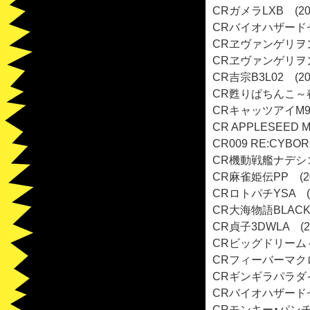
CRガメラLXB (20
CRバイオハザードゼロ
CRヱヴァンゲリヲン9
CRヱヴァンゲリヲン9
CR吉宗B3L02 (2
CR甦りぱちんこ～春
CRキャッツアイM9A
CR APPLESEED 
CR009 RE:CYBOR
CR機動戦艦ナデシコ2
CR麻雀姫伝PP (2
CRロトパチYSA (
CR大海物語BLACK-
CR貞子3DWLA (2
CRビッグドリーム～
CRフィーバーマクロ
CRギンギラパラダイス
CRバイオハザードゼロ
CRモンキー・パンチ～