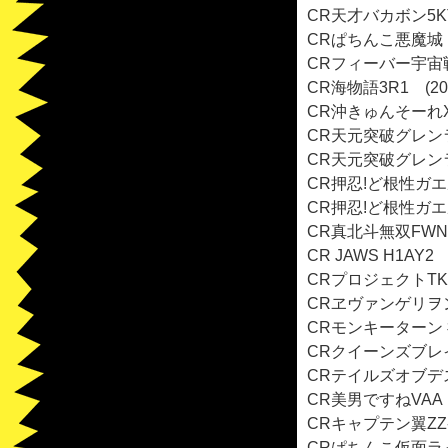
CR天才バカボン5KT
CRぱちんこ悪魔城ドラ
CRフィーバー宇宙戦
CR海物語3R1 (20
CR沖きゅんそーれX1
CR天元突破グレンラガ
CR天元突破グレンラガ
CR押忍!ど根性ガエル
CR押忍!ど根性ガエル
CR真北斗無双FWN 
CR JAWS H1AY2
CRプロジェクトTK-T
CRヱヴァンゲリヲン1
CRモンキーターン 神
CRクイーンズブレイド
CRテイルズオブデステ
CR美男ですねVAA 
CRキャプテン翼ZZ-Y
CRぱちんこ仮面ライ