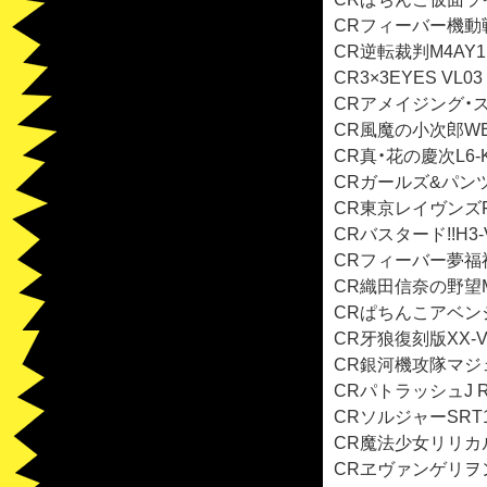
CRフィーバー機動戦
CR逆転裁判M4AY1 
CR3×3EYES VL0
CRアメイジング・ス
CR風魔の小次郎WBC
CR真・花の慶次L6-K
CRガールズ&パンツァ
CR東京レイヴンズFP
CRバスタード!!H3-
CRフィーバー夢福神 
CR織田信奈の野望MA
CRぱちんこアベンジャ
CR牙狼復刻版XX-VV
CR銀河機攻隊マジェ
CRパトラッシュJ RE
CRソルジャーSRT1
CR魔法少女リリカル
CRヱヴァンゲリヲン9