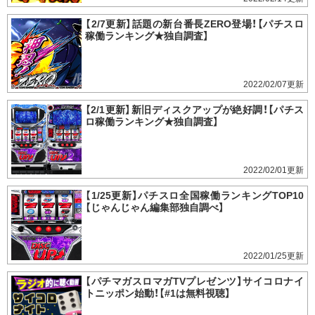
【2/7更新】話題の新台番長ZERO登場！【パチスロ
稼働ランキング★独自調査】
2022/02/07
【2/1更新】新旧ディスクアップが絶好調！【パチス
ロ稼働ランキング★独自調査】
2022/02/01
【1/25更新】パチスロ全国稼働ランキングTOP10
【じゃんじゃん編集部独自調べ】
2022/01/25
【パチマガスロマガTVプレゼンツ】サイコロナイ
トニッポン始動！【#1は無料視聴】