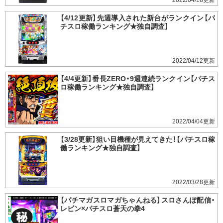
2022/04/18
【4/12更新】先週導入された新台がランクイン【パ
チスロ稼働ランキング★独自調査】
2022/04/12
【4/4更新】番長ZERO・9週連続ランクイン【パチス
ロ稼働ランキング★独自調査】
2022/04/04
【3/28更新】狙い目機種が見えてきた！【パチスロ稼
働ランキング★独自調査】
2022/03/28
【パチマガスロマガちゃんねる】スロさんぽ配信・
レビン×パチスロ蒼天の拳4