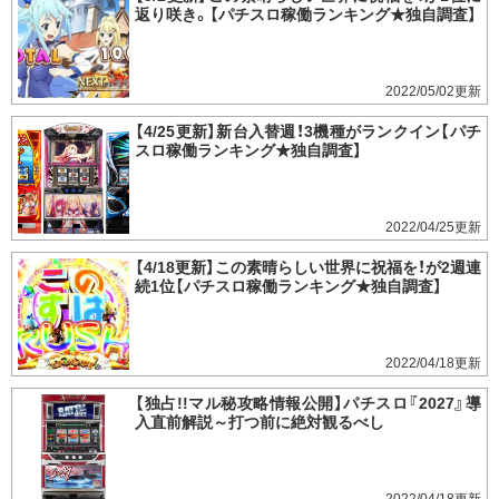
返り咲き。【パチスロ稼働ランキング★独自調査】
2022/05/02
【4/25更新】新台入替週！3機種がランクイン【パチ
スロ稼働ランキング★独自調査】
2022/04/25
【4/18更新】この素晴らしい世界に祝福を！が2週連
続1位【パチスロ稼働ランキング★独自調査】
2022/04/18
【独占!!マル秘攻略情報公開】パチスロ『2027』導
入直前解説～打つ前に絶対観るべし