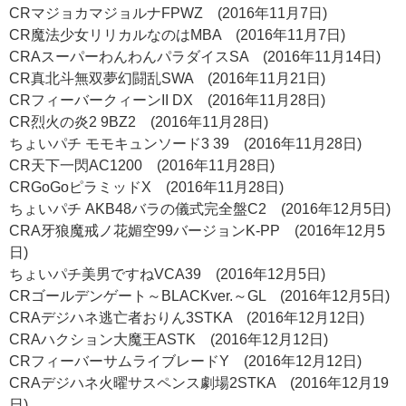
CRマジョカマジョルナFPWZ (2016年11月7日)
CR魔法少女リリカルなのはMBA (2016年11月7日)
CRAスーパーわんわんパラダイスSA (2016年11月14日)
CR真北斗無双夢幻闘乱SWA (2016年11月21日)
CRフィーバークィーンII DX (2016年11月28日)
CR烈火の炎2 9BZ2 (2016年11月28日)
ちょいパチ モモキュンソード3 39 (2016年11月28日)
CR天下一閃AC1200 (2016年11月28日)
CRGoGoピラミッドX (2016年11月28日)
ちょいパチ AKB48バラの儀式完全盤C2 (2016年12月5日)
CRA牙狼魔戒ノ花媚空99バージョンK-PP (2016年12月5
日)
ちょいパチ美男ですねVCA39 (2016年12月5日)
CRゴールデンゲート～BLACKver.～GL (2016年12月5日)
CRAデジハネ逃亡者おりん3STKA (2016年12月12日)
CRAハクション大魔王ASTK (2016年12月12日)
CRフィーバーサムライブレードY (2016年12月12日)
CRAデジハネ火曜サスペンス劇場2STKA (2016年12月19
日)