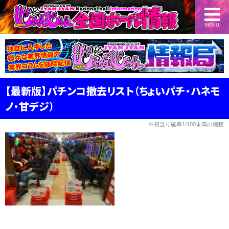
MENU
【最新版】パチンコ撤去リスト（ちょいパチ・ハネモ
ノ・甘デジ）
※初当り確率1/100未満の機種