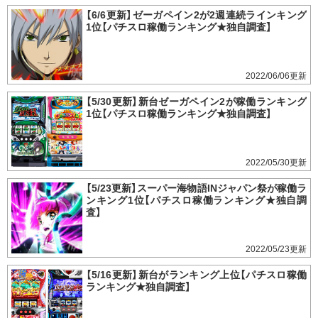
【6/6更新】ゼーガペイン2が2週連続ラインキング
1位【パチスロ稼働ランキング★独自調査】
2022/06/06
【5/30更新】新台ゼーガペイン2が稼働ランキング
1位【パチスロ稼働ランキング★独自調査】
2022/05/30
【5/23更新】スーパー海物語INジャパン祭が稼働ラ
ンキング1位【パチスロ稼働ランキング★独自調
査】
2022/05/23
【5/16更新】新台がランキング上位【パチスロ稼働
ランキング★独自調査】