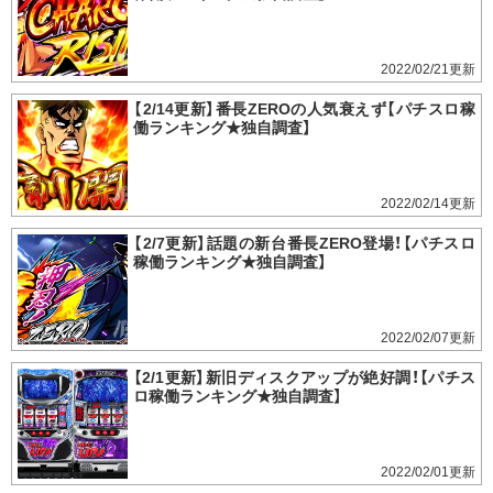
2022/02/21
【2/14更新】番長ZEROの人気衰えず【パチスロ稼
働ランキング★独自調査】
2022/02/14
【2/7更新】話題の新台番長ZERO登場！【パチスロ
稼働ランキング★独自調査】
2022/02/07
【2/1更新】新旧ディスクアップが絶好調！【パチス
ロ稼働ランキング★独自調査】
2022/02/01