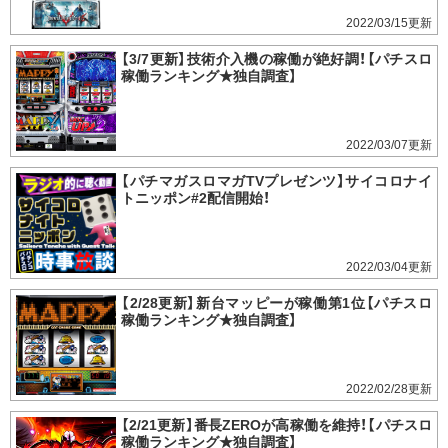
2022/03/15
【3/7更新】技術介入機の稼働が絶好調！【パチスロ
稼働ランキング★独自調査】
2022/03/07
【パチマガスロマガTVプレゼンツ】サイコロナイ
トニッポン#2配信開始！
2022/03/04
【2/28更新】新台マッピーが稼働第1位【パチスロ
稼働ランキング★独自調査】
2022/02/28
【2/21更新】番長ZEROが高稼働を維持！【パチスロ
稼働ランキング★独自調査】