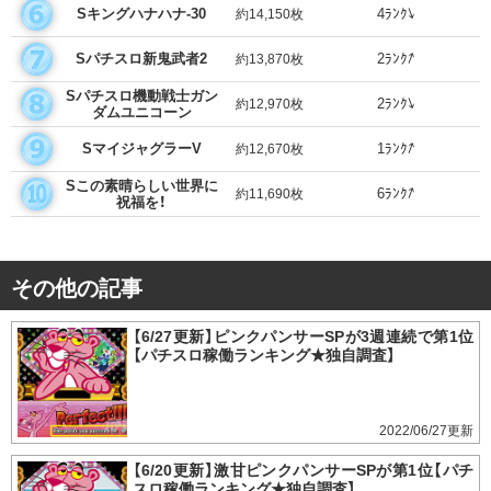
Sキングハナハナ-30
4ﾗﾝｸ↘
約14,150枚
Sパチスロ新鬼武者2
2ﾗﾝｸ↗
約13,870枚
Sパチスロ機動戦士ガン
2ﾗﾝｸ↘
約12,970枚
ダムユニコーン
SマイジャグラーV
1ﾗﾝｸ↗
約12,670枚
Sこの素晴らしい世界に
6ﾗﾝｸ↗
約11,690枚
祝福を！
その他の記事
【6/27更新】ピンクパンサーSPが3週連続で第1位
【パチスロ稼働ランキング★独自調査】
2022/06/27
【6/20更新】激甘ピンクパンサーSPが第1位【パチ
スロ稼働ランキング★独自調査】