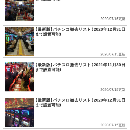
2020/07/15
【最新版】パチンコ撤去リスト（2020年12月31日
まで設置可能）
2020/07/15
【最新版】パチスロ撤去リスト（2021年11月30日
まで設置可能）
2020/07/15
【最新版】パチスロ撤去リスト（2020年12月31日
まで設置可能）
2020/07/15