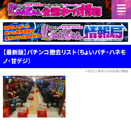
MENU
【最新版】パチンコ撤去リスト（ちょいパチ・ハネモ
ノ・甘デジ）
※初当り確率1/100未満の機種