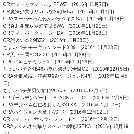
CRマジョカマジョルナFPWZ (2016年11月7日)
CR魔法少女リリカルなのはMBA (2016年11月7日)
CRAスーパーわんわんパラダイスSA (2016年11月14日)
CR真北斗無双夢幻闘乱SWA (2016年11月21日)
CRフィーバークィーンII DX (2016年11月28日)
CR烈火の炎2 9BZ2 (2016年11月28日)
ちょいパチ モモキュンソード3 39 (2016年11月28日)
CR天下一閃AC1200 (2016年11月28日)
CRGoGoピラミッドX (2016年11月28日)
ちょいパチ AKB48バラの儀式完全盤C2 (2016年12月5日)
CRA牙狼魔戒ノ花媚空99バージョンK-PP (2016年12月5
日)
ちょいパチ美男ですねVCA39 (2016年12月5日)
CRゴールデンゲート～BLACKver.～GL (2016年12月5日)
CRAデジハネ逃亡者おりん3STKA (2016年12月12日)
CRAハクション大魔王ASTK (2016年12月12日)
CRフィーバーサムライブレードY (2016年12月12日)
CRAデジハネ火曜サスペンス劇場2STKA (2016年12月19
日)