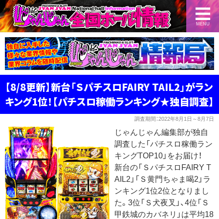
MENU
【8/8更新】新台「ＳパチスロFAIRY TAIL2」がラン
キング1位！【パチスロ稼働ランキング★独自調査】
調査期間：2022年8月1日～8月7日
じゃんじゃん編集部が独自
調査した「パチスロ稼働ラン
キングTOP10」をお届け！
新台の「ＳパチスロFAIRY T
AIL2」「Ｓ黄門ちゃま喝2」ラ
ンキング1位2位となりまし
た。3位「Ｓ犬夜叉」、4位「Ｓ
甲鉄城のカバネリ」は平均18