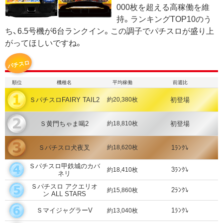
000枚を超える高稼働を維
持。ランキングTOP10のう
ち、6.5号機が6台ランクイン。この調子でパチスロが盛り上
がってほしいですね。
パチスロ
順位
機種名
平均稼働
前週比
ＳパチスロFAIRY TAIL2
約20,380枚
初登場
Ｓ黄門ちゃま喝2
約18,810枚
初登場
Ｓパチスロ犬夜叉
約18,620枚
1ﾗﾝｸ↘
Ｓパチスロ甲鉄城のカバ
3ﾗﾝｸ↘
約18,410枚
ネリ
Ｓパチスロ アクエリオ
2ﾗﾝｸ↘
約15,860枚
ン ALL STARS
ＳマイジャグラーV
1ﾗﾝｸ↘
約13,040枚