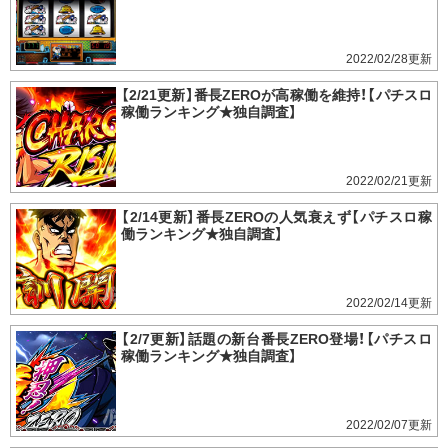
2022/02/28
【2/21更新】番長ZEROが高稼働を維持！【パチスロ
稼働ランキング★独自調査】
2022/02/21
【2/14更新】番長ZEROの人気衰えず【パチスロ稼
働ランキング★独自調査】
2022/02/14
【2/7更新】話題の新台番長ZERO登場！【パチスロ
稼働ランキング★独自調査】
2022/02/07