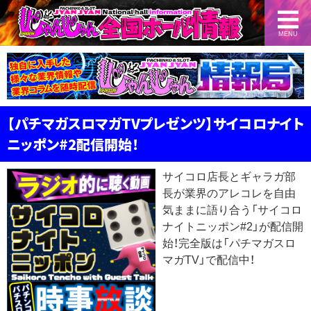
MENU
【パチマガスロマガTVプレゼンツ】サイコロナイト
ニッポン#2配信開始！
サイコロ店長とギャラガ部
長が業界のアレコレを自由
気ままに語り合う「サイコロ
ナイトニッポン#2」が配信開
始！完全版は「パチマガスロ
マガTV」で配信中！