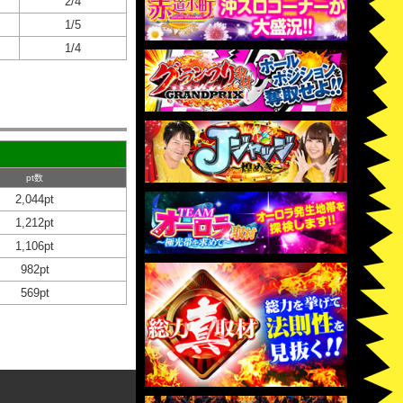
2/4
1/5
1/4
pt数
2,044pt
1,212pt
1,106pt
982pt
569pt