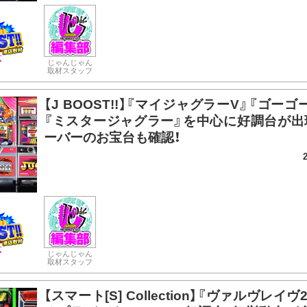
じゃんじゃん
取材スタッフ
【J BOOST!!】『マイジャグラーV』『ゴー
『ミスタージャグラー』を中心に好調台が出現！！
ーバーのお宝台も確認！
じゃんじゃん
取材スタッフ
【スマート[S] Collection】『ヴァルヴレイ