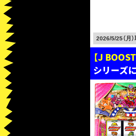
2026/5/25（月）
【J BOOST
シリーズに