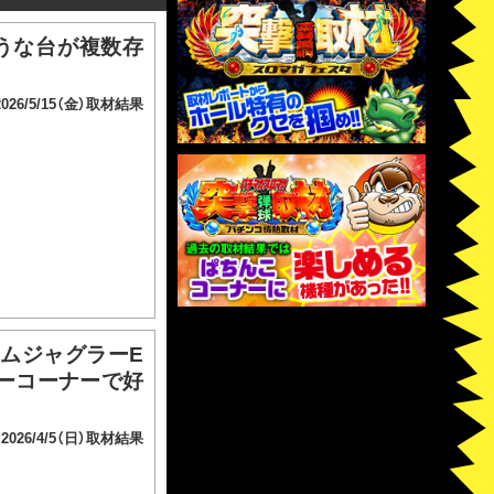
そうな台が複数存
2026/5/15（金）
アイムジャグラーE
ラーコーナーで好
2026/4/5（日）