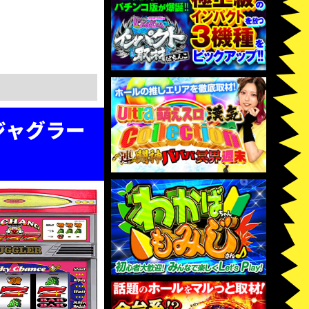
ジャグラー