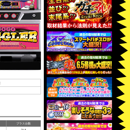
t
プラス台数