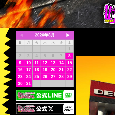
2026年8月
日
月
火
水
木
金
土
1
2
3
4
5
6
7
8
9
10
11
12
13
14
15
16
17
18
19
20
21
22
23
24
25
26
27
28
29
30
31