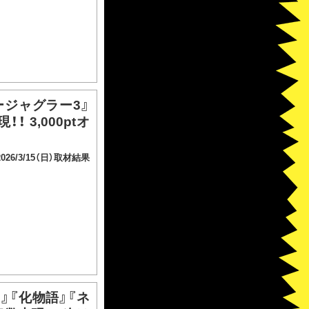
ゴージャグラー3』
 3,000ptオ
2026/3/15（日）
ヴ2』『化物語』『ネ