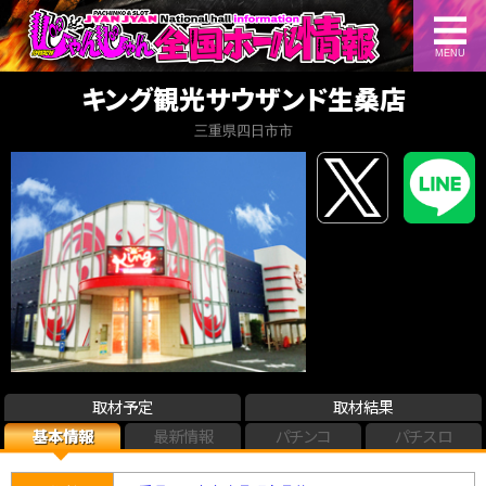
MENU
キング観光サウザンド生桑店
三重県四日市市
取材予定
取材結果
基本情報
最新情報
パチンコ
パチスロ