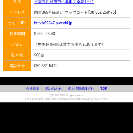
住所
三重県四日市市生桑町字桑花120-1
アクセス
国道365号線沿い マップコード【38 552 258*75】
サイトURL
http://69247.p-world.jp
営業時間
9:00～23:40
定休日
年中無休（臨時休業する場合もあります）
駐車場
900台
電話番号
059-331-5411
会社概要
問い合わせ
個人情報保護方針
TOP
(C)PLANTOPIA All rights reserved.
当サイト内の文章・画像等の内容の無断転載及び複製等の行為はご遠慮ください