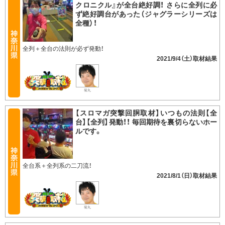
クロニクル』が全台絶好調！ さらに全列に必
ず絶好調台があった（ジャグラーシリーズは
全種）！
全列＋全台の法則が必ず発動！
2021/9/4（土）
菊丸
【スロマガ突撃回胴取材】いつもの法則【全
台】【全列】発動！！ 毎回期待を裏切らないホー
ルです。
全台系＋全列系の二刀流！
2021/8/1（日）
菊丸