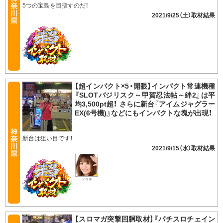
5つの宝島を目指すのだ！
2021/9/25（土）
【超インパクト×5・開眼】インパクト常連機種
『SLOTバジリスク～甲賀忍法帖～絆2』は平
均3,500pt超！ さらに新台『アイムジャグラー
EX(6号機)』などにもインパクトな塊が出現！
新台は狙い目です！
2021/9/15（水）
ドラ美
【スロマガ突撃回胴取材】『パチスロチェイン