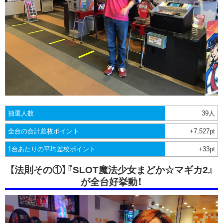
抽選人数
39人
全台の合計差枚ポイント
+7,527pt
1台あたりの平均差枚ポイント
+33pt
【法則その①】『SLOT魔法少女まどか☆マギカ2』
が全台好挙動！