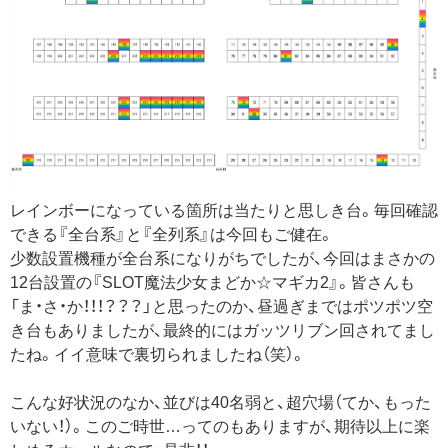
レインボーになっている箇所は当たりと思しき台。毎回確認
できる『全台系』と『全列系』は今回もご健在。
少数設置機種が全台系になりがちでしたが、今回はまさかの
12台設置の『SLOT魔法少女まどか☆マギカ2』。皆さんも
「ま・さ・か！！！？？？」と思ったのか、昼過ぎまではポツポツ空
き台もありましたが、最終的にはガッツリブン回されてまし
たね。イイ意味で裏切られましたね（笑）。
こんな好状況のなか、並びは40名弱と、超穴場（てか、もった
いない！）。このご時世…ってのもありますが、期待以上に楽