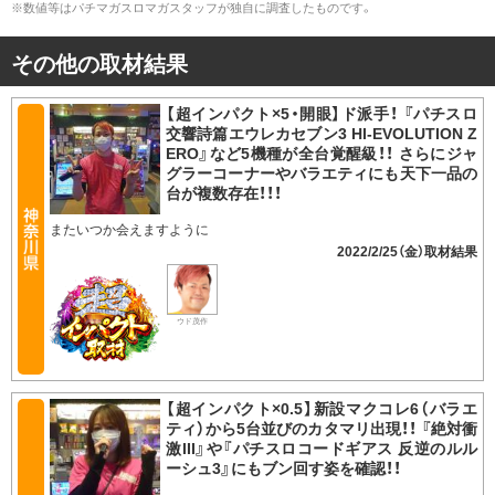
※数値等はパチマガスロマガスタッフが独自に調査したものです。
その他の取材結果
【超インパクト×5・開眼】ド派手！ 『パチスロ
交響詩篇エウレカセブン3 HI-EVOLUTION Z
ERO』など5機種が全台覚醒級！！ さらにジャ
グラーコーナーやバラエティにも天下一品の
台が複数存在！！！
またいつか会えますように
2022/2/25（金）
ウド茂作
【超インパクト×0.5】新設マクコレ6（バラエ
ティ）から5台並びのカタマリ出現！！ 『絶対衝
激III』や『パチスロコードギアス 反逆のルル
ーシュ3』にもブン回す姿を確認！！