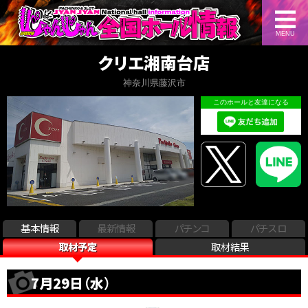
MENU
クリエ湘南台店
神奈川県藤沢市
このホールと友達になる
基本情報
最新情報
パチンコ
パチスロ
取材予定
取材結果
7月29日（水）