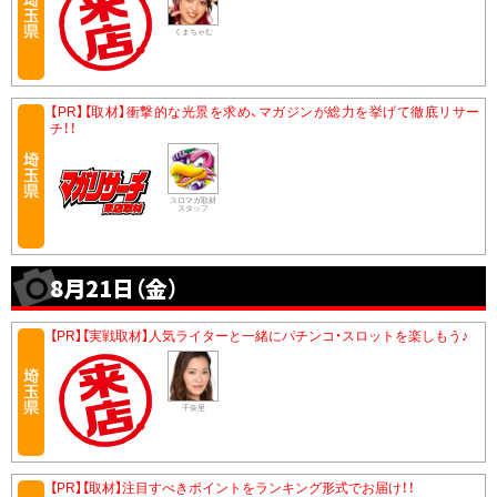
くまちゃむ
【PR】【取材】衝撃的な光景を求め、マガジンが総力を挙げて徹底リサー
チ！！
スロマガ取材
スタッフ
8月21日（金）
【PR】【実戦取材】人気ライターと一緒にパチンコ・スロットを楽しもう♪
千奈里
【PR】【取材】注目すべきポイントをランキング形式でお届け！！