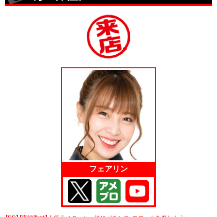
フェアリン