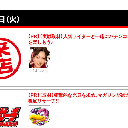
日（火）
【PR】【実戦取材】人気ライターと一緒にパチンコ
を楽しもう♪
くまちゃむ
【PR】【取材】衝撃的な光景を求め、マガジンが総
徹底リサーチ！！