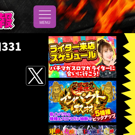
t
o
MENU
g
g
l
e
331
n
a
v
i
g
a
t
i
o
n