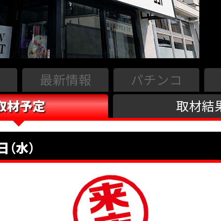
最新情報
パチンコ
取材予定
取材結
日（水）