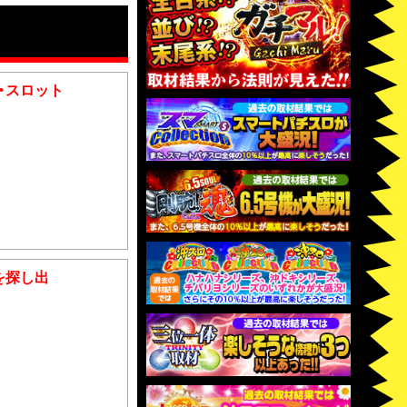
・スロット
を探し出