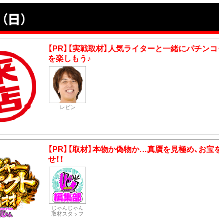
（日）
【PR】【実戦取材】人気ライターと一緒にパチンコ
を楽しもう♪
レビン
【PR】【取材】本物か偽物か…真贋を見極め、お宝
せ！！
じゃんじゃん
取材スタッフ