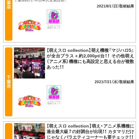
2021/8/1（日）
じゃんじゃん
取材スタッフ
【萌えスロ collection】萌え機種『マジハロ5』
が全台プラス＋約2,000pt/台！！ その他萌え
（アニメ系）機種にも高設定と思える台が複数
あった！！
2021/7/21（水）
じゃんじゃん
取材スタッフ
【萌えスロ collection】萌え・アニメ系機種に
過去最大級？の好調台が出現！！ カタマリだけ
じゃなくバラエティコーナーも要チェック！！