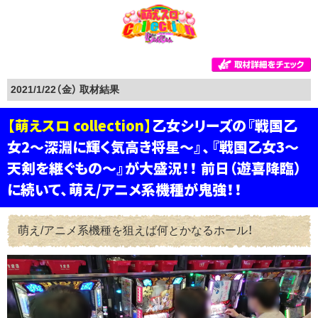
2021/1/22（金）
【萌えスロ collection】
乙女シリーズの『戦国乙
女2～深淵に輝く気高き将星～』、『戦国乙女3～
天剣を継ぐもの～』が大盛況！！ 前日（遊喜降臨）
に続いて、萌え/アニメ系機種が鬼強！！
萌え/アニメ系機種を狙えば何とかなるホール！