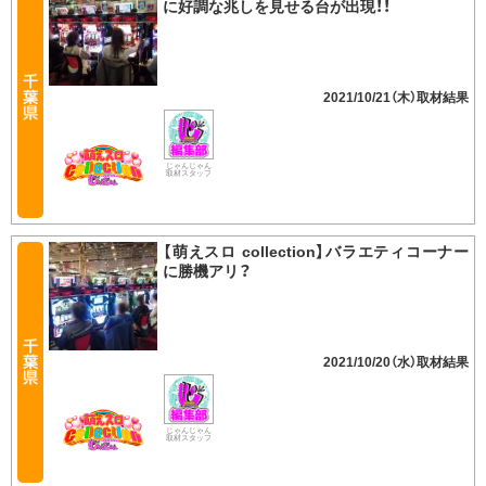
に好調な兆しを見せる台が出現！！
2021/10/21（木）
じゃんじゃん
取材スタッフ
【萌えスロ collection】バラエティコーナー
に勝機アリ？
2021/10/20（水）
じゃんじゃん
取材スタッフ