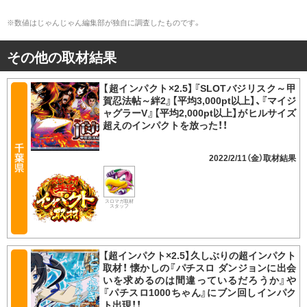
※数値はじゃんじゃん編集部が独自に調査したものです。
その他の取材結果
【超インパクト×2.5】『SLOTバジリスク～甲
賀忍法帖～絆2』【平均3,000pt以上】、『マイジ
ャグラーV』【平均2,000pt以上】がヒルサイズ
超えのインパクトを放った！！
2022/2/11（金）
スロマガ取材
スタッフ
【超インパクト×2.5】久しぶりの超インパクト
取材！ 懐かしの『パチスロ ダンジョンに出会
いを求めるのは間違っているだろうか』や
『パチスロ1000ちゃん』にブン回しインパク
ト出現！！