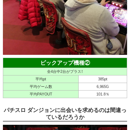
ピックアップ機種②
全4台中2台がプラス！
平均pt
385pt
平均ゲーム数
6,965G
平均PAYOUT
101.8％
パチスロ ダンジョンに出会いを求めるのは間違っ
ているだろうか