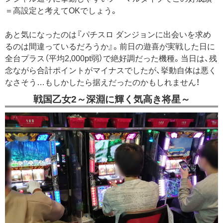
＝高設定と考えてOKでしょう。
あと気になったのは『パチスロ ダンジョンに出会いを求め
るのは間違っているだろうか』。前日の遊喜が実戦した日に
全台プラス（平均2,000pt弱）で絶好調だった機種。当日は、残
念ながら合計ポイントがマイナスでしたが、挙動自体は悪く
なさそう…もしかしたら据えだったのかもしれません！
戦国乙女2～深淵に輝く気高き将星～