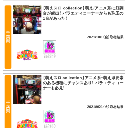
【萌えスロ collection】萌え/アニメ系に好調
台が続出！ バラエティコーナーからも珠玉の
1台があった！
2021/10/1（金）
じゃんじゃん
取材スタッフ
【萌えスロ collection】アニメ系・萌え系要素
のある機種にチャンスあり！ バラエティコー
ナーも必見！
2021/9/21（火）
じゃんじゃん
取材スタッフ