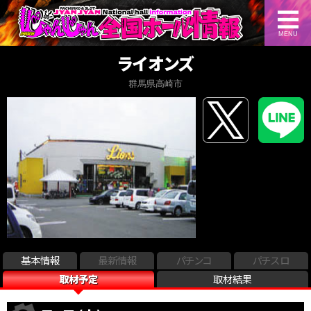
MENU
ライオンズ
群馬県高崎市
基本情報
最新情報
パチンコ
パチスロ
取材予定
取材結果