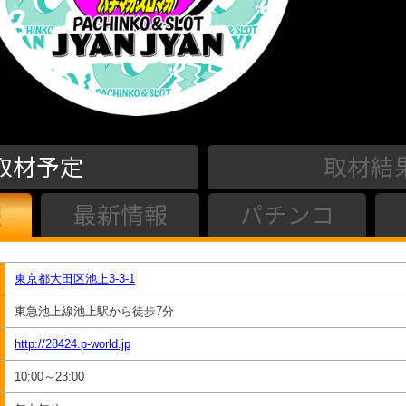
取材予定
取材結
最新情報
パチンコ
東京都大田区池上3-3-1
東急池上線池上駅から徒歩7分
http://28424.p-world.jp
10:00～23:00