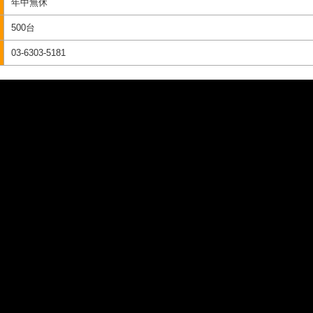
年中無休
500台
03-6303-5181