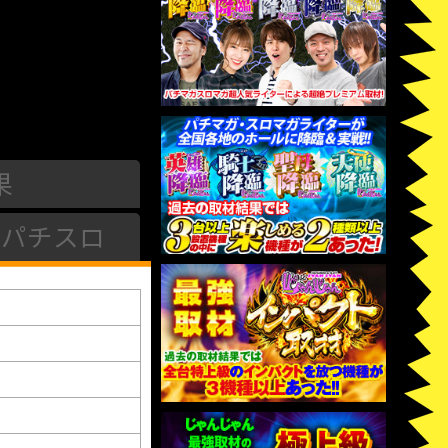
果
パチスロ