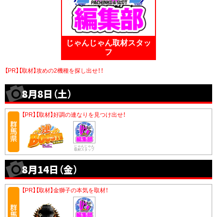
じゃんじゃん取材スタッ
フ
【PR】【取材】攻めの2機種を探し出せ！！
8月8日（土）
【PR】【取材】好調の連なりを見つけ出せ！
じゃんじゃん
取材スタッフ
8月14日（金）
【PR】【取材】金獅子の本気を取材！