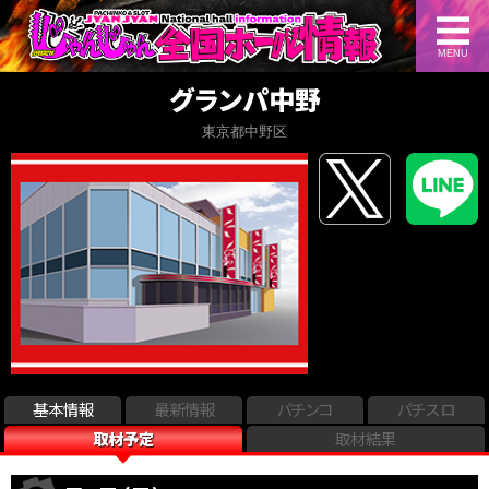
MENU
グランパ中野
東京都中野区
基本情報
最新情報
パチンコ
パチスロ
取材予定
取材結果