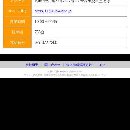
アクセス
高崎・渋川線バイパス沿い、金古東交差点そば
サイトURL
http://11320.p-world.jp
営業時間
10:00～22:45
駐車場
756台
電話番号
027-372-7200
会社概要
問い合わせ
個人情報保護方針
TOP
(C)PLANTOPIA All rights reserved.
当サイト内の文章・画像等の内容の無断転載及び複製等の行為はご遠慮ください