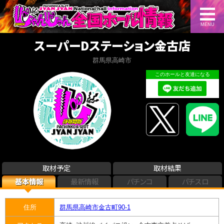
MENU
スーパーDステーション金古店
群馬県高崎市
このホールと友達になる
取材予定
取材結果
基本情報
最新情報
パチンコ
パチスロ
住所
群馬県高崎市金古町90-1