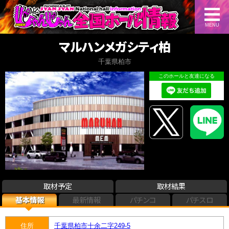
MENU
マルハンメガシティ柏
千葉県柏市
このホールと友達になる
取材予定
取材結果
基本情報
最新情報
パチンコ
パチスロ
住所
千葉県柏市十余二字249-5