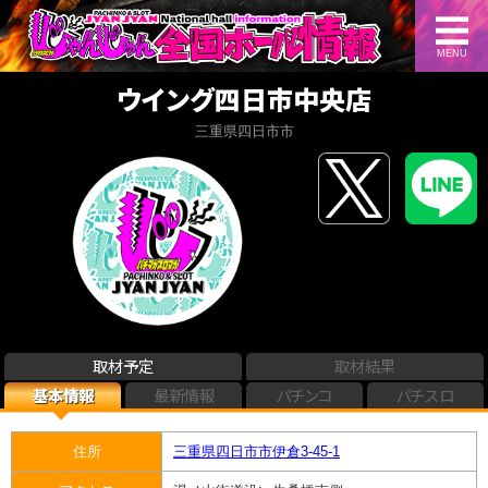
MENU
ウイング四日市中央店
三重県四日市市
取材予定
取材結果
基本情報
最新情報
パチンコ
パチスロ
住所
三重県四日市市伊倉3-45-1