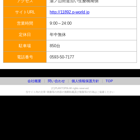
アクセス
湯ノ山街道沿い生桑橋南側
サイトURL
http://11892.p-world.jp
営業時間
9:00～24:00
定休日
年中無休
駐車場
850台
電話番号
0593-50-7177
会社概要
問い合わせ
個人情報保護方針
TOP
(C)PLANTOPIA All rights reserved.
当サイト内の文章・画像等の内容の無断転載及び複製等の行為はご遠慮ください