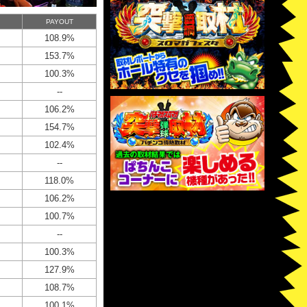
PAYOUT
108.9%
153.7%
100.3%
--
106.2%
154.7%
102.4%
--
118.0%
106.2%
100.7%
--
100.3%
127.9%
108.7%
100.1%