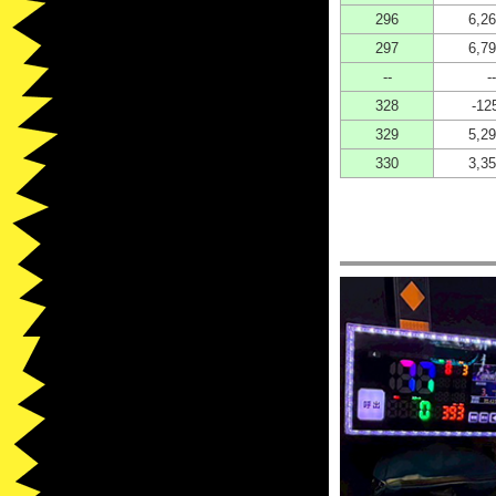
296
6,26
297
6,79
--
--
328
-12
329
5,29
330
3,35