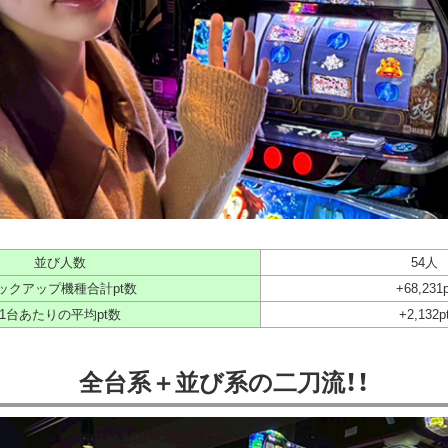
並び人数
54人
ックアップ機種合計pt数
+68,231p
1台あたりの平均pt数
+2,132p
全台系＋並び系の二刀流！！