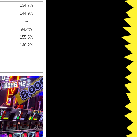
134.7%
144.9%
--
94.4%
155.5%
146.2%