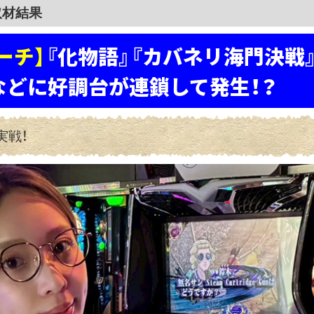
ーチ】
『化物語』『カバネリ海門決戦
などに好調台が連鎖して発生！？
実戦！