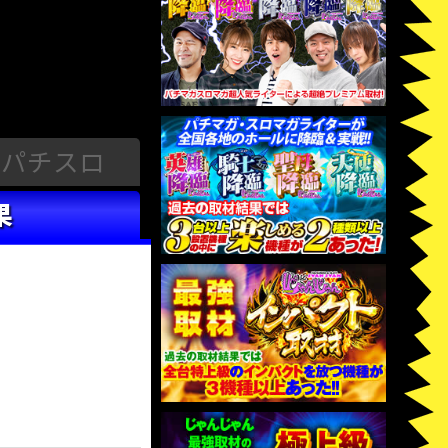
パチスロ
果