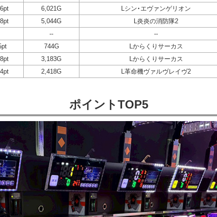
6pt
6,021G
Lシン・エヴァンゲリオン
8pt
5,044G
L炎炎の消防隊2
--
--
5pt
744G
Lからくりサーカス
8pt
3,183G
Lからくりサーカス
4pt
2,418G
L革命機ヴァルヴレイヴ2
ポイントTOP5