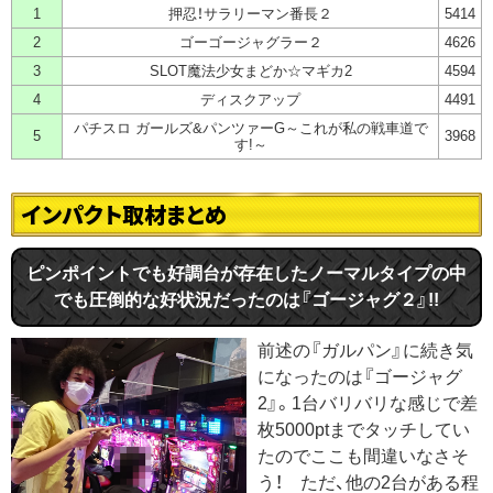
1
押忍！サラリーマン番長２
5414
2
ゴーゴージャグラー２
4626
3
SLOT魔法少女まどか☆マギカ2
4594
4
ディスクアップ
4491
パチスロ ガールズ&パンツァーG～これが私の戦車道で
5
3968
す!～
インパクト取材まとめ
ピンポイントでも好調台が存在したノーマルタイプの中
でも圧倒的な好状況だったのは『ゴージャグ２』!!
前述の『ガルパン』に続き気
になったのは『ゴージャグ
2』。1台バリバリな感じで差
枚5000ptまでタッチしてい
たのでここも間違いなさそ
う！ ただ、他の2台がある程