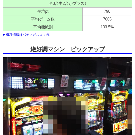
全3台中2台がプラス！
平均pt
798
平均ゲーム数
7665
平均機械割
103.5%
機種情報はパチマガスロマガ！
絶好調マシン ピックアップ