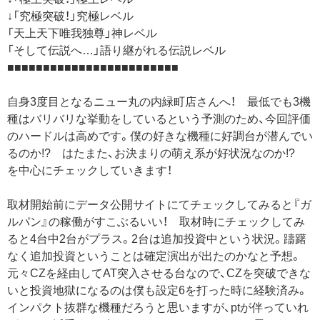
↓「究極突破！」究極レベル
「天上天下唯我独尊」神レベル
「そして伝説へ…」語り継がれる伝説レベル
■■■■■■■■■■■■■■■■■■■■■■■■
自身3度目となるニュー丸の内緑町店さんへ！ 最低でも3機
種はバリバリな挙動をしているという予測のため、今回評価
のハードルは高めです。僕の好きな機種に好調台が潜んでい
るのか!? はたまた、お決まりの萌え系が好状況なのか!?
を中心にチェックしていきます！
取材開始前にデータ公開サイトにてチェックしてみると『ガ
ルパン』の稼働がすこぶるいい！ 取材時にチェックしてみ
ると4台中2台がプラス。2台は追加投資中という状況。躊躇
なく追加投資ということは確定演出が出たのかなと予想。
元々CZを経由してAT突入させる台なので、CZを突破できな
いと投資地獄になるのは僕も設定6を打った時に経験済み。
インパクト抜群な機種だろうと思いますが、ptが伴っていれ