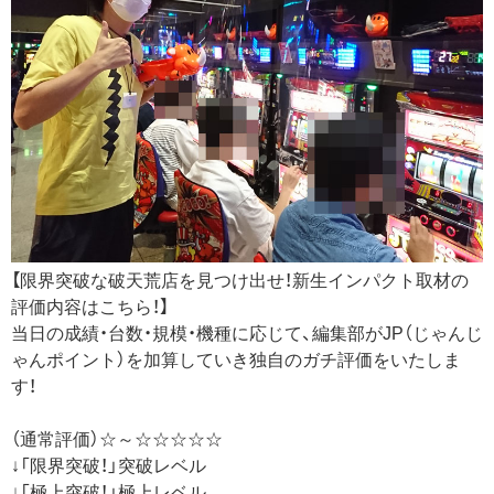
【限界突破な破天荒店を見つけ出せ！新生インパクト取材の
評価内容はこちら！】
当日の成績・台数・規模・機種に応じて、編集部がJP（じゃんじ
ゃんポイント）を加算していき独自のガチ評価をいたしま
す！
（通常評価）☆～☆☆☆☆☆
↓「限界突破！」突破レベル
↓「極上突破！」極上レベル