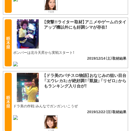
千奈里
【突撃!!ライター取材】アニメやゲームのタイ
アップ機以外にも好調シマが存在！
ボンバーは北斗天昇から実戦スタート！
2019/12/14（土）
【ドラ美のパチスロ物語】おなじみの狙い目台
『エウレカ3』が絶好調！『凱旋』『リゼロ』から
もランキング入り台が！
ドラ美の作戦：みんなでガンガンいこうぜ
2019/12/22（日）
ドラ美