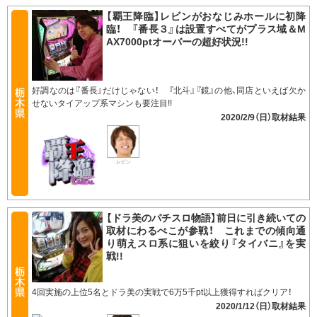
【覇王降臨】レビンがおなじみホールに初降
臨！ 『番長３』は設置すべてがプラス域＆M
AX7000ptオーバーの超好状況!!
好調なのは『番長』だけじゃない！ 『北斗』『鏡』の他、同店といえば欠か
せないタイアップ系マシンも要注目!!
2020/2/9（日）
レビン
【ドラ美のパチスロ物語】前日に引き続いての
取材にわるぺこが参戦！ これまでの傾向通
り萌えスロ系に狙いを絞り『タイバニ』を実
戦!!
4回実施の上位5名とドラ美の実戦で6万5千pt以上獲得すればクリア！
2020/1/12（日）