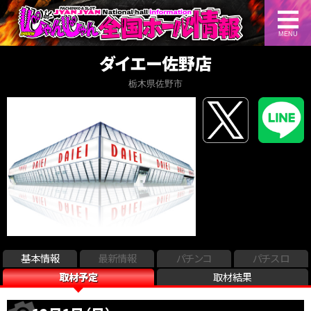
MENU
ダイエー佐野店
栃木県佐野市
基本情報
最新情報
パチンコ
パチスロ
取材予定
取材結果