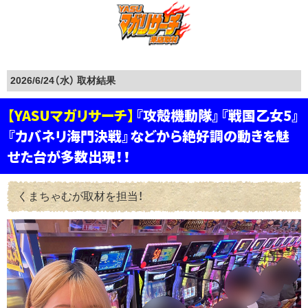
2026/6/24（水）
【YASUマガリサーチ】
『攻殻機動隊』『戦国乙女5』
『カバネリ海門決戦』などから絶好調の動きを魅
せた台が多数出現！！
くまちゃむが取材を担当！