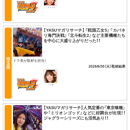
くまちゃむ
【YASUマガリサーチ】『戦国乙女5』『カバネ
リ海門決戦』『北斗転生2』など主要機種たち
を中心に大盛り上がりだった！！
ドラ美が取材を担当！
2026/6/30（火）
ドラ美
【YASUマガリサーチ】人気定番の『東京喰種』
や『ミリオンゴッド』などに好調台が出現！！
ジャグラーシリーズにも活気あり！！