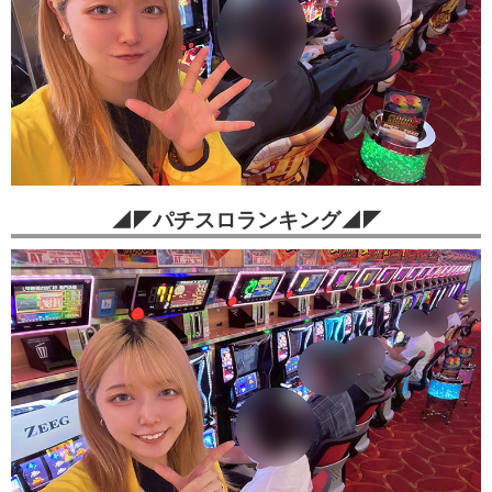
◢◤パチスロランキング◢◤