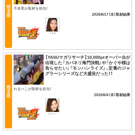
千奈里が取材を担当！
2026/6/17（水）
千奈里
【YASUマガリサーチ】10,000ptオーバー台が
出現した『カバネリ海門決戦』や『かぐや様は
告らせたい』『モンハンライズ』、定番のジャ
グラーシリーズなど大盛況だった！！
わるぺこが取材を担当！
2026/6/4（木）
わるぺこ