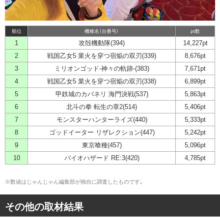
順位
機種名（台番号）
pt数
1
攻殻機動隊(394)
14,227pt
2
戦国乙女5 業火を穿つ宿焔の双刃(339)
8,676pt
3
ミリオンゴッド-神々の軌跡-(383)
7,671pt
4
戦国乙女5 業火を穿つ宿焔の双刃(338)
6,899pt
5
甲鉄城のカバネリ 海門決戦(537)
5,863pt
6
北斗の拳 転生の章2(514)
5,406pt
7
モンスターハンターライズ(440)
5,333pt
8
ゴッドイーター リザレクション(447)
5,242pt
9
東京喰種(457)
5,096pt
10
バイオハザード RE:3(420)
4,785pt
※数値はじゃんじゃん編集部が独自に調査したものです。
その他の取材結果