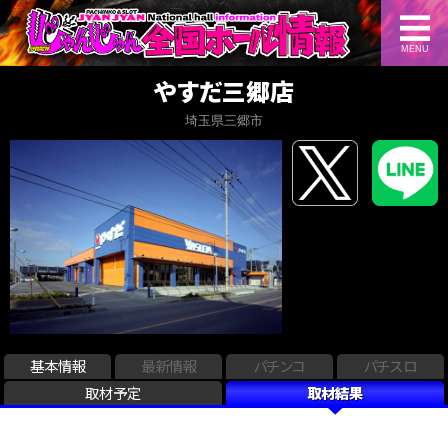
MENU
やすだ三郷店
埼玉県三郷市
基本情報
最新情報
パチンコ
パチスロ
取材予定
取材結果