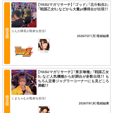
【YASUマガリサーチ】『ゴッド』『北斗転生2』
『戦国乙女5』などから大量pt獲得台が出現！！
りんか隊長が取材を担当！
2026/7/27（月）
りんか隊長
【YASUマガリサーチ】『東京喰種』『戦国乙女
5』など人気機種から好調台が多数出現！！ も
ちろん定番ジャグラーコーナーにも見どころ
満載！！
くまちゃむが取材を担当！
2026/7/9（木）