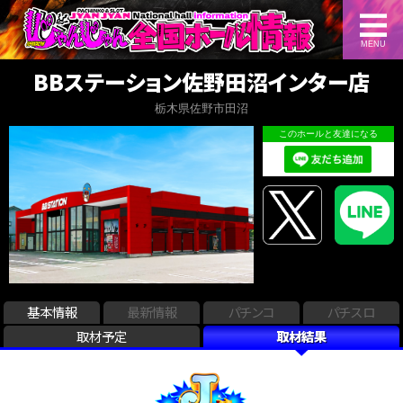
MENU
BBステーション佐野田沼インター店
栃木県佐野市田沼
このホールと友達になる
基本情報
最新情報
パチンコ
パチスロ
取材予定
取材結果