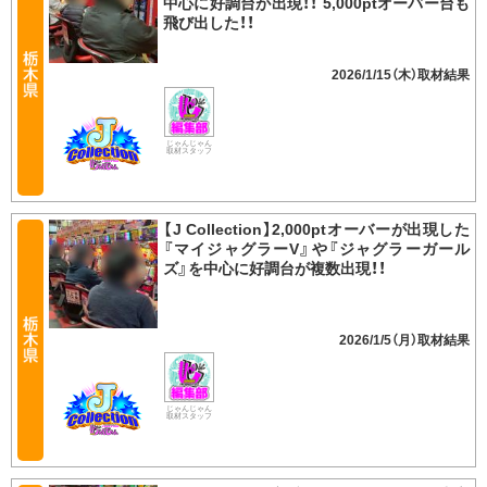
中心に好調台が出現！！ 5,000ptオーバー台も
飛び出した！！
2026/1/15（木）
じゃんじゃん
取材スタッフ
【J Collection】2,000ptオーバーが出現した
『マイジャグラーV』や『ジャグラーガール
ズ』を中心に好調台が複数出現！！
2026/1/5（月）
じゃんじゃん
取材スタッフ