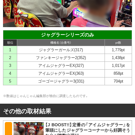
ジャグラーシリーズのみ
順位
機種名（台番号）
pt数
1
ジャグラーガールズ(317)
1,779pt
2
ファンキージャグラー2(352)
1,438pt
3
アイムジャグラーEX(327)
1,017pt
4
アイムジャグラーEX(363)
858pt
5
ゴーゴージャグラー3(331)
704pt
※数値はじゃんじゃん編集部が独自に調査したものです。
その他の取材結果
【J BOOST!!】定番の『アイムジャグラー』を
筆頭にしたジャグラーコーナーから好調そう