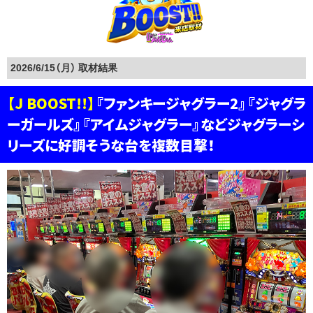
2026/6/15（月）
【J BOOST!!】
『ファンキージャグラー2』『ジャグラ
ーガールズ』『アイムジャグラー』などジャグラーシ
リーズに好調そうな台を複数目撃！