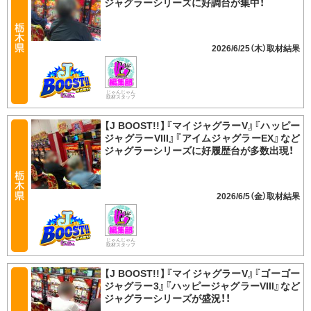
ジャグラーシリーズに好調台が集中！
2026/6/25（木）
じゃんじゃん
取材スタッフ
【J BOOST!!】『マイジャグラーV』『ハッピー
ジャグラーVIII』『アイムジャグラーEX』など
ジャグラーシリーズに好履歴台が多数出現！
2026/6/5（金）
じゃんじゃん
取材スタッフ
【J BOOST!!】『マイジャグラーV』『ゴーゴー
ジャグラー3』『ハッピージャグラーVIII』など
ジャグラーシリーズが盛況！！