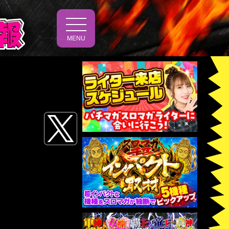
t
o
MENU
g
g
l
e
n
a
v
i
g
a
t
i
o
n