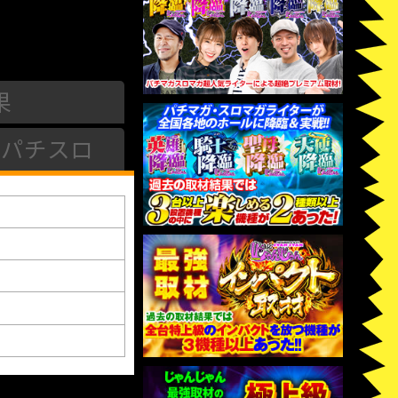
果
パチスロ