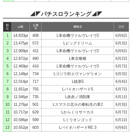
◢◤パチスロランキング◢◤
順
台番
pt数
機種名
日付
位
号
1
14,833pt
408
L革命機ヴァルヴレイヴ2
6月6日
2
13,475pt
572
Lビッグドリーム
6月3日
3
12,909pt
411
L革命機ヴァルヴレイヴ2
6月6日
4
12,872pt
490
L東京喰種
6月2日
5
12,469pt
416
L革命機ヴァルヴレイヴ2
6月7日
6
12,148pt
734
Lゴジラ対エヴァンゲリオン
6月3日
7
12,014pt
717
L銭形5
6月4日
8
11,651pt
755
Lバイオハザード5
6月7日
9
11,546pt
735
L炎炎ノ消防隊
6月1日
10
11,276pt
501
Lスマスロ北斗の拳転生の章2
6月3日
11
10,717pt
629
Lからくりサーカス
6月7日
12
10,586pt
599
Lミリオンゴッド
6月1日
13
10,552pt
603
LバイオハザードRE:3
6月6日