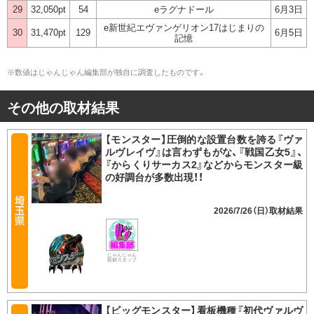
29
32,050pt
54
eラグナドール
6月3日
e新世紀エヴァンゲリオン17はじまりの
30
31,470pt
129
6月5日
記憶
※数値はじゃんじゃん編集部が独自に調査したものです。
その他の取材結果
【モンスター】圧倒的な設置台数を誇る『ヴァ
ルヴレイヴ』は言わずもがな、『戦国乙女5』、
『からくりサーカス2』などからモンスター級
の好調台が多数出現！！
2026/7/26（日）
じゃんじゃん
取材スタッフ
【ビッグモンスター】看板機種『初代ヴァルヴ