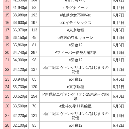
13
42,350pt
304
e黄門ちゃま
6月2日
14
41,940pt
53
eラグナドール
6月4日
15
38,980pt
192
e地獄少女7500Ver.
6月7日
16
38,600pt
197
eエイティシックス
6月4日
17
36,370pt
113
e東京喰種
6月6日
18
36,150pt
45
e終末のワルキューレ
6月3日
19
35,860pt
81
e牙狼12
6月3日
20
34,740pt
287
Pフィーバー炎炎ﾉ消防隊
6月6日
21
34,300pt
98
e牙狼12
6月1日
e新世紀エヴァンゲリオン17はじまりの
22
34,120pt
137
6月2日
記憶
23
33,940pt
85
e牙狼12
6月6日
24
33,730pt
120
e東京喰種
6月1日
P新世紀エヴァンゲリオン15未来への咆
25
33,520pt
154
6月3日
哮
26
33,500pt
76
e北斗の拳11暴凶星
6月3日
e新世紀エヴァンゲリオン17はじまりの
27
32,220pt
121
6月6日
記憶
28
32,100pt
93
e牙狼12
6月2日