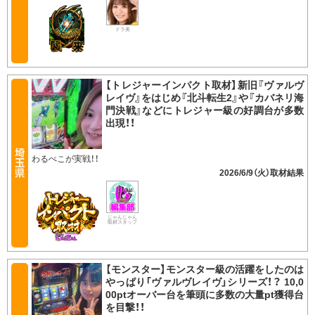
ドラ美
【トレジャーインパクト取材】新旧『ヴァルヴ
レイヴ』をはじめ『北斗転生2』や『カバネリ海
門決戦』などにトレジャー級の好調台が多数
出現！！
わるぺこが実戦！！
2026/6/9（火）
じゃんじゃん
取材スタッフ
【モンスター】モンスター級の活躍をしたのは
やっぱり「ヴァルヴレイヴ」シリーズ！？ 10,0
00ptオーバー台を筆頭に多数の大量pt獲得台
を目撃！！