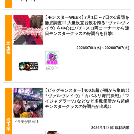
【モンスターWEEK】7月1日～7日の1週間を
徹底調査！！ 大量設置台数を誇る『ヴァルヴレ
イヴ』を中心にパチ・スロ両コーナーから連
日モンスタークラスの好調台を目撃！
2026/07/01(水)～2026/07/07(火)
じゃんじゃん
取材スタッフ
【ビッグモンスター】400名超が朝から集結！！
『ヴァルヴレイヴ』『カバネリ海門決戦』『マ
イジャグラーV』などなど多数箇所から超絶
モンスタークラスの好調台が出現！！
ドラ美が担当！！
2026/6/14（日）