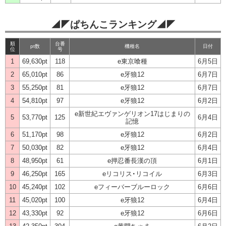
◢◤ぱちんこランキング◢◤
順
台番
pt数
機種名
日付
位
号
1
69,630pt
118
e東京喰種
6月5日
2
65,010pt
86
e牙狼12
6月7日
3
55,250pt
81
e牙狼12
6月7日
4
54,810pt
97
e牙狼12
6月2日
e新世紀エヴァンゲリオン17はじまりの
5
53,770pt
125
6月4日
記憶
6
51,170pt
98
e牙狼12
6月2日
7
50,030pt
82
e牙狼12
6月4日
8
48,950pt
61
e押忍番長漢の頂
6月1日
9
46,250pt
165
eリコリス・リコイル
6月3日
10
45,240pt
102
eフィーバーブルーロック
6月6日
11
45,020pt
100
e牙狼12
6月4日
12
43,330pt
92
e牙狼12
6月6日