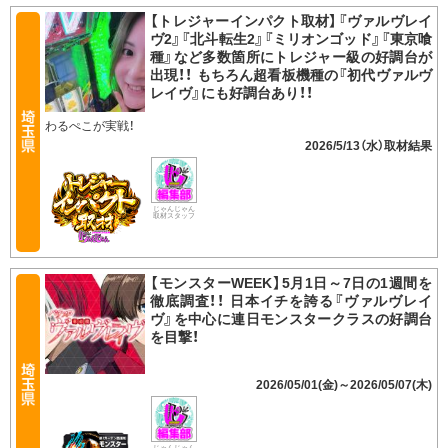
【トレジャーインパクト取材】『ヴァルヴレイ
ヴ2』『北斗転生2』『ミリオンゴッド』『東京喰
種』など多数箇所にトレジャー級の好調台が
出現！！ もちろん超看板機種の『初代ヴァルヴ
レイヴ』にも好調台あり！！
わるぺこが実戦！
2026/5/13（水）
じゃんじゃん
取材スタッフ
【モンスターWEEK】5月1日～7日の1週間を
徹底調査！！ 日本イチを誇る『ヴァルヴレイ
ヴ』を中心に連日モンスタークラスの好調台
を目撃！
2026/05/01(金)～2026/05/07(木)
じゃんじゃん