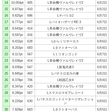
14
10,054pt
405
L革命機ヴァルヴレイヴ2
6月2日
15
9,973pt
410
L革命機ヴァルヴレイヴ2
6月2日
16
9,825pt
696
Lチバリヨ2
6月7日
17
9,777pt
607
LバイオハザードRE:3
6月7日
18
9,643pt
414
L革命機ヴァルヴレイヴ2
6月2日
19
9,597pt
416
L革命機ヴァルヴレイヴ2
6月4日
20
9,432pt
628
Lからくりサーカス
6月6日
21
9,203pt
683
Lタクトオーパス
6月4日
22
9,117pt
567
Lミリオンゴッド
6月7日
23
9,036pt
414
L革命機ヴァルヴレイヴ2
6月5日
24
9,030pt
547
L新鬼武者3
6月3日
25
8,845pt
460
Lパチスロ北斗の拳
6月2日
26
8,378pt
706
L戦国乙女4
6月4日
27
8,347pt
420
L革命機ヴァルヴレイヴ2
6月6日
28
8,280pt
587
Lスマスロマギアレコード
6月6日
Lパチスロゴッドイーターリザレクショ
29
8,220pt
630
6月6日
ン
30
7,929pt
683
Lタクトオーパス
6月5日