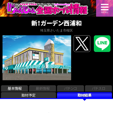
MENU
新！ガーデン西浦和
埼玉県さいたま市桜区
基本情報
最新情報
パチンコ
パチスロ
取材予定
取材結果