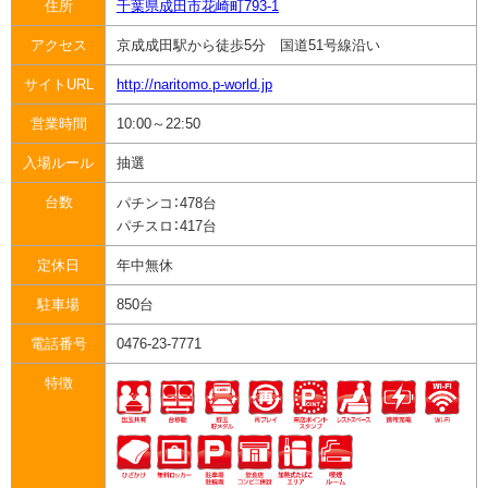
住所
千葉県成田市花崎町793-1
アクセス
京成成田駅から徒歩5分 国道51号線沿い
サイトURL
http://naritomo.p-world.jp
営業時間
10:00～22:50
入場ルール
抽選
台数
パチンコ：
478台
パチスロ：
417台
定休日
年中無休
駐車場
850台
電話番号
0476-23-7771
特徴