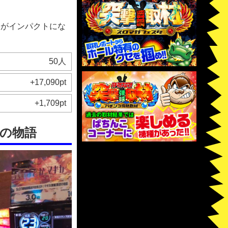
てがインパクトにな
50人
+17,090pt
+1,709pt
逆の物語