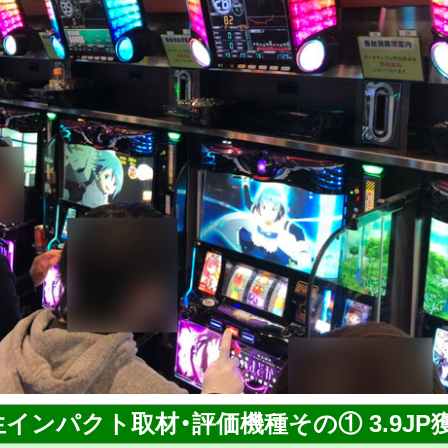
インパクト取材・評価機種その① 3.9JP