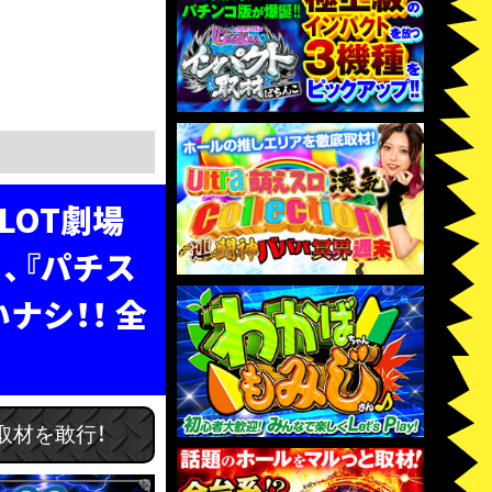
SLOT劇場
、『パチス
いナシ！！ 全
取材を敢行！