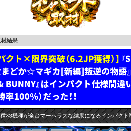
パクト×限界突破（6.2JP獲得）】
『
まどか☆マギカ[新編]叛逆の物語』
R & BUNNY』はインパクト仕様間違
勝率100％）だった！！
機種×3機種が全台マーベラスな結果になるインパクト