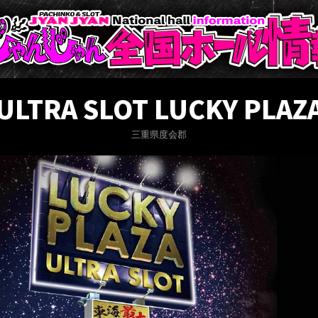
ULTRA SLOT LUCKY PLAZ
三重県度会郡