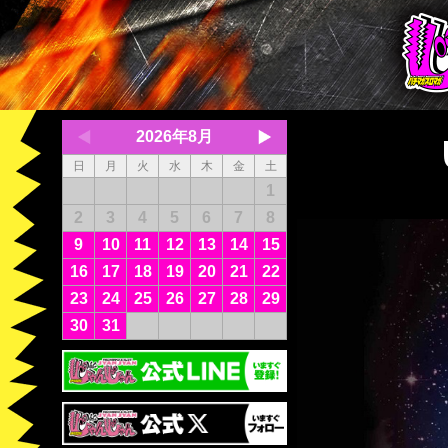
2026年8月
日
月
火
水
木
金
土
1
2
3
4
5
6
7
8
9
10
11
12
13
14
15
16
17
18
19
20
21
22
23
24
25
26
27
28
29
30
31