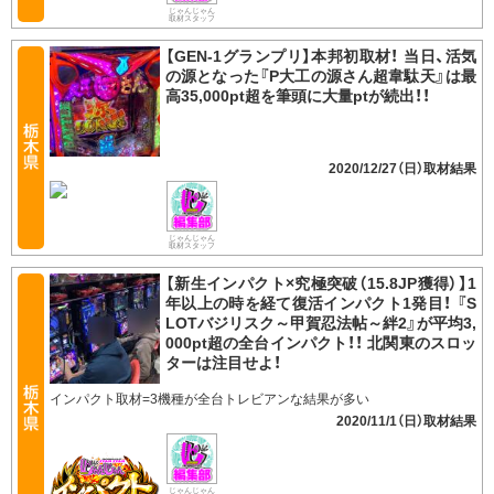
じゃんじゃん
取材スタッフ
【GEN-1グランプリ】本邦初取材！ 当日、活気
の源となった『P大工の源さん超韋駄天』は最
高35,000pt超を筆頭に大量ptが続出！！
2020/12/27（日）
じゃんじゃん
取材スタッフ
【新生インパクト×究極突破（15.8JP獲得）】1
年以上の時を経て復活インパクト1発目！ 『S
LOTバジリスク～甲賀忍法帖～絆2』が平均3,
000pt超の全台インパクト！！ 北関東のスロッ
ターは注目せよ！
インパクト取材=3機種が全台トレビアンな結果が多い
2020/11/1（日）
じゃんじゃん