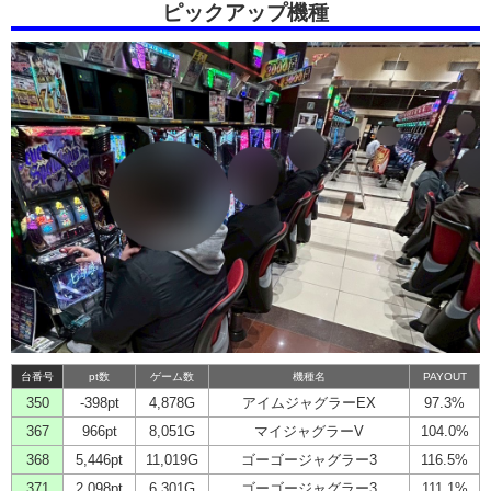
ピックアップ機種
台番号
pt数
ゲーム数
機種名
PAYOUT
350
-398pt
4,878G
アイムジャグラーEX
97.3%
367
966pt
8,051G
マイジャグラーV
104.0%
368
5,446pt
11,019G
ゴーゴージャグラー3
116.5%
371
2,098pt
6,301G
ゴーゴージャグラー3
111.1%