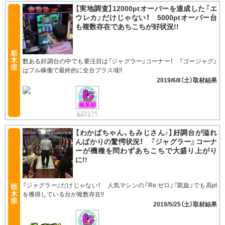
【実地調査】12000ptオーバーを達成した『エ
ウレカ』だけじゃない！ 5000ptオーバー台
も複数存在であちこちが好状況!!
数ある好調台の中でも要注目は『ジャグラー』コーナー！ 『ゴージャグ』
はフル稼働で最終的に全台プラス域!!
2019/6/8（土）
じゃんじゃん
取材スタッフ
【わかばちゃん、もみじさん♪】好調台が溢れ
んばかりの驚愕状況！ 『ジャグラー』コーナ
ーが機種を問わずあちこちで大盛り上がり
に!!
『ジャグラー』だけじゃない！ 人気マシンの『Re:ゼロ』『凱旋』でも高pt
を獲得している台が複数存在!!
2019/5/25（土）