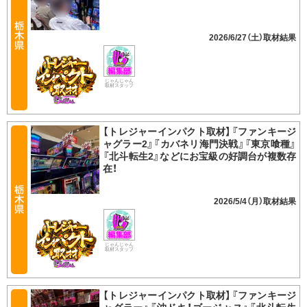
2026/6/27（土）
じゃんじゃん
取材スタッフ
【トレジャーインパクト取材】『ファンキージ
ャグラー2』『カバネリ海門決戦』『東京喰種』
『北斗転生2』などにお宝級の好調台が複数存
在！
2026/5/4（月）
じゃんじゃん
取材スタッフ
【トレジャーインパクト取材】『ファンキージ