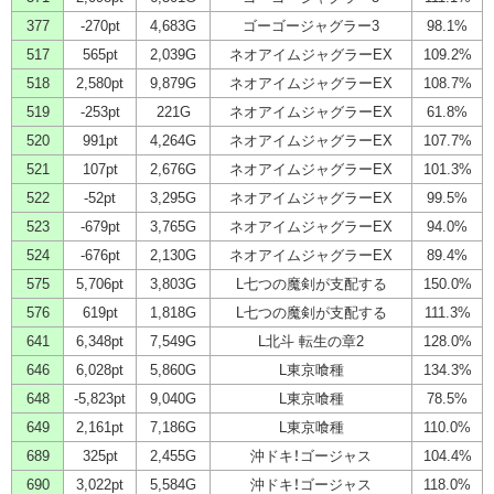
377
-270pt
4,683G
ゴーゴージャグラー3
98.1%
517
565pt
2,039G
ネオアイムジャグラーEX
109.2%
518
2,580pt
9,879G
ネオアイムジャグラーEX
108.7%
519
-253pt
221G
ネオアイムジャグラーEX
61.8%
520
991pt
4,264G
ネオアイムジャグラーEX
107.7%
521
107pt
2,676G
ネオアイムジャグラーEX
101.3%
522
-52pt
3,295G
ネオアイムジャグラーEX
99.5%
523
-679pt
3,765G
ネオアイムジャグラーEX
94.0%
524
-676pt
2,130G
ネオアイムジャグラーEX
89.4%
575
5,706pt
3,803G
L七つの魔剣が支配する
150.0%
576
619pt
1,818G
L七つの魔剣が支配する
111.3%
641
6,348pt
7,549G
L北斗 転生の章2
128.0%
646
6,028pt
5,860G
L東京喰種
134.3%
648
-5,823pt
9,040G
L東京喰種
78.5%
649
2,161pt
7,186G
L東京喰種
110.0%
689
325pt
2,455G
沖ドキ！ゴージャス
104.4%
690
3,022pt
5,584G
沖ドキ！ゴージャス
118.0%