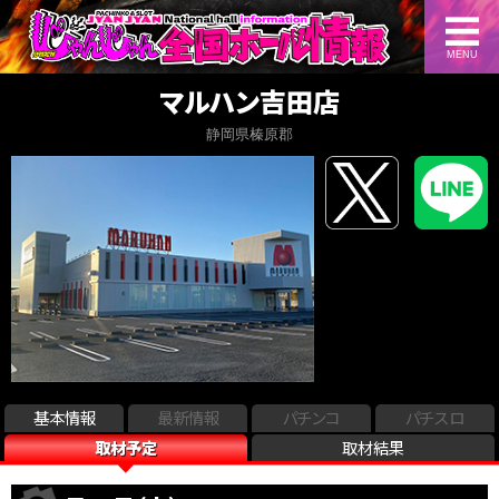
MENU
マルハン吉田店
静岡県榛原郡
基本情報
最新情報
パチンコ
パチスロ
取材予定
取材結果