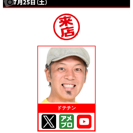
7月25日（土）
ドテチン