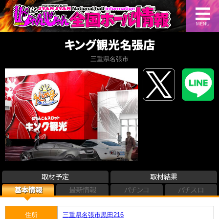
MENU
キング観光名張店
三重県名張市
取材予定
取材結果
基本情報
最新情報
パチンコ
パチスロ
住所
三重県名張市黒田216