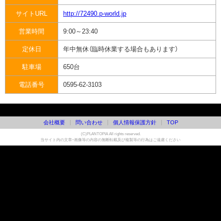
サイトURL
http://72490.p-world.jp
営業時間
9:00～23:40
定休日
年中無休（臨時休業する場合もあります）
駐車場
650台
電話番号
0595-62-3103
会社概要
問い合わせ
個人情報保護方針
TOP
(C)PLANTOPIA All rights reserved.
当サイト内の文章・画像等の内容の無断転載及び複製等の行為はご遠慮ください