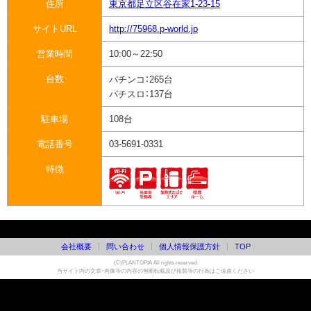
住所
東京都足立区谷在家1-23-15
サイトURL
http://75968.p-world.jp
営業時間
10:00～22:50
台数
パチンコ：
265台
パチスロ：
137台
駐車場
108台
電話番号
03-5691-0331
特徴
会社概要
問い合わせ
個人情報保護方針
TOP
(C)PLANTOPIA All rights reserved.
当サイト内の文章・画像等の内容の無断転載及び複製等の行為はご遠慮ください