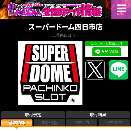
MENU
スーパードーム四日市店
三重県四日市市
このホールと友達になる
取材予定
取材結果
基本情報
最新情報
パチンコ
パチスロ