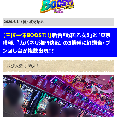
2026/6/14（日）
【三位一体BOOST!!】
新台『戦国乙女5』と『東京
喰種』『カバネリ海門決戦』の3機種に好調台・ブ
ン回し台が複数出現！！
並び人数は55人！