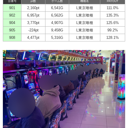
台番号
pt数
ゲーム数
機種名
PAYOUT
901
2,160pt
6,541G
L東京喰種
111.0%
902
6,957pt
6,562G
L東京喰種
135.3%
904
3,770pt
4,907G
L東京喰種
125.6%
905
-224pt
9,458G
L東京喰種
99.2%
908
4,477pt
5,316G
L東京喰種
128.1%