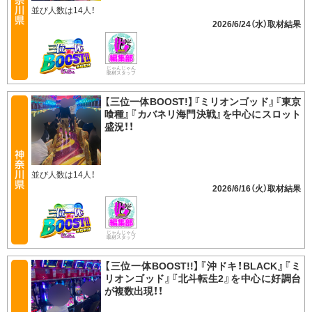
並び人数は14人！
2026/6/24（水）
じゃんじゃん
取材スタッフ
【三位一体BOOST!】『ミリオンゴッド』『東京
喰種』『カバネリ海門決戦』を中心にスロット
盛況！！
並び人数は14人！
2026/6/16（火）
じゃんじゃん
取材スタッフ
【三位一体BOOST!!】『沖ドキ！BLACK』『ミ
リオンゴッド』『北斗転生2』を中心に好調台
が複数出現！！