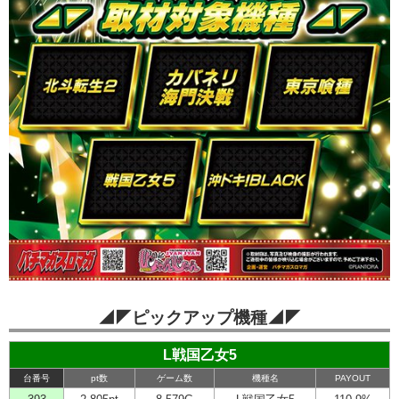
◢◤ピックアップ機種◢◤
L戦国乙女5
台番号
pt数
ゲーム数
機種名
PAYOUT