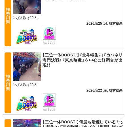
並び人数は12人！
2026/5/25（月）
じゃんじゃん
取材スタッフ
【三位一体BOOST!】『北斗転生2』『カバネリ
海門決戦』『東京喰種』を中心に好調台が出
現！！
並び人数は12人！
2026/5/22（金）
じゃんじゃん
取材スタッフ
【三位一体BOOST!】何度も活躍している『北
斗転生2』『東京喰種』『カバネリ海門決戦』が