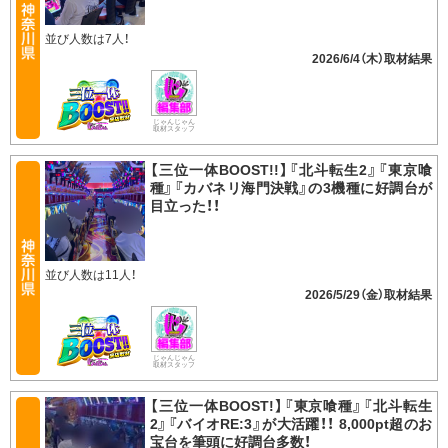
並び人数は7人！
2026/6/4（木）
じゃんじゃん
取材スタッフ
【三位一体BOOST!!】『北斗転生2』『東京喰
種』『カバネリ海門決戦』の3機種に好調台が
目立った！！
並び人数は11人！
2026/5/29（金）
じゃんじゃん
取材スタッフ
【三位一体BOOST!】『東京喰種』『北斗転生
2』『バイオRE:3』が大活躍！！ 8,000pt超のお
宝台を筆頭に好調台多数！