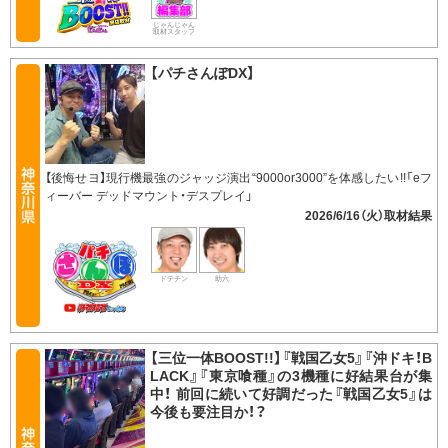
じゃんじゃん
取材スタッフ
【パチさんぽDX】
【後悔せヨ】現行機最強のジャッジ演出“9000or3000”を体感したい!!「eフ
ィーバー デッドマウント・デスプレイ」
2026/6/16（火）
ドテチン
助六
【三位一体BOOST!!】『戦国乙女5』『沖ドキ！B
LACK』『東京喰種』の3機種に好結果台が集
中！ 前回に続いて好調だった『戦国乙女5』は
今後も要注目か！？