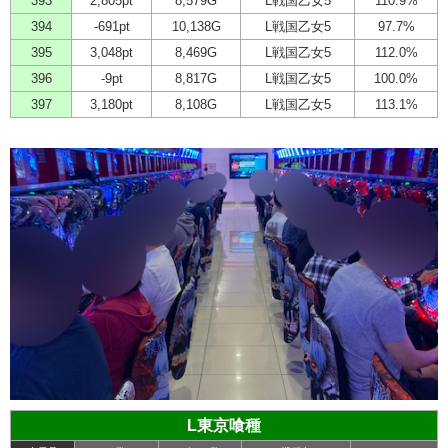
393
2,805pt
8,579G
L戦国乙女5
110.9%
394
-691pt
10,138G
L戦国乙女5
97.7%
395
3,048pt
8,469G
L戦国乙女5
112.0%
396
-9pt
8,817G
L戦国乙女5
100.0%
397
3,180pt
8,108G
L戦国乙女5
113.1%
L東京喰種