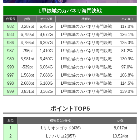
L甲鉄城のカバネリ海門決戦
台番号
pt数
ゲーム数
機種名
PAYOUT
982
3,287pt
6,457G
L甲鉄城のカバネリ海門決戦
117.0%
983
6,799pt
8,672G
L甲鉄城のカバネリ海門決戦
126.1%
986
4,786pt
6,307G
L甲鉄城のカバネリ海門決戦
125.3%
987
-796pt
1,410G
L甲鉄城のカバネリ海門決戦
81.2%
989
5,981pt
6,450G
L甲鉄城のカバネリ海門決戦
130.9%
990
-539pt
6,064G
L甲鉄城のカバネリ海門決戦
97.0%
997
1,568pt
7,688G
L甲鉄城のカバネリ海門決戦
106.8%
998
2,688pt
6,180G
L甲鉄城のカバネリ海門決戦
114.5%
999
3,931pt
3,362G
L甲鉄城のカバネリ海門決戦
139.0%
ポイントTOP5
順位
機種名（台番号）
pt数
1
Lミリオンゴッド(436)
8,017pt
2
Lチバリヨ2(957)
10,524pt