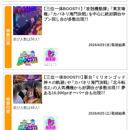
【三位一体BOOST!!】『攻殻機動隊』『東京喰
種』『カバネリ海門決戦』を中心に絶好調台や
ブン回し台が多数出現！！
並び人数は56人！
2026/4/29（水）
じゃんじゃん
取材スタッフ
【三位一体BOOST!!】新台『ミリオンゴッド
神々の軌跡』や『カバネリ海門決戦』『北斗転
生2』の人気機種から好調台が多数出現！！ 夢
ある10,000ptオーバー台も出現！！
並び人数は48人！
2026/4/25（土）