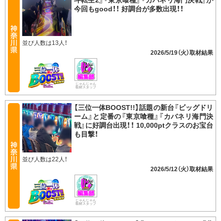
今回もgood！！ 好調台が多数出現！！
並び人数は13人！
2026/5/19（火）
じゃんじゃん
取材スタッフ
【三位一体BOOST!!】話題の新台『ビッグドリ
ーム』と定番の『東京喰種』『カバネリ海門決
戦』に好調台出現！！ 10,000ptクラスのお宝台
も目撃！
並び人数は22人！
2026/5/12（火）
じゃんじゃん
取材スタッフ