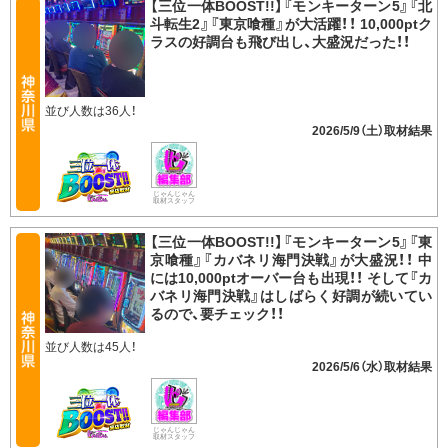
【三位一体BOOST!!】『モンキーターン5』『北
斗転生2』『東京喰種』が大活躍！！ 10,000ptク
ラスの好調台も飛び出し、大盛況だった！！
並び人数は36人！
2026/5/9（土）
じゃんじゃん
取材スタッフ
【三位一体BOOST!!】『モンキーターン5』『東
京喰種』『カバネリ海門決戦』が大盛況！！ 中
には10,000ptオーバー台も出現！！ そして『カ
バネリ海門決戦』はしばらく好調が続いてい
るので、要チェック！！
並び人数は45人！
2026/5/6（水）
じゃんじゃん
取材スタッフ