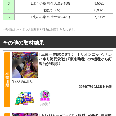
3
L北斗の拳 転生の章2(480)
9,502pt
4
L化物語(369)
8,902pt
5
L北斗の拳 転生の章2(481)
7,708pt
※数値はじゃんじゃん編集部が独自に調査したものです。
その他の取材結果
【三位一体BOOST!!】『ミリオンゴッド』『カ
バネリ海門決戦』『東京喰種』の3機種から好
調台が出現！！
並び人数は8人！
2026/7/30（木）
じゃんじゃん
取材スタッフ
【トレジャーインパクト取材】定番の『東京喰