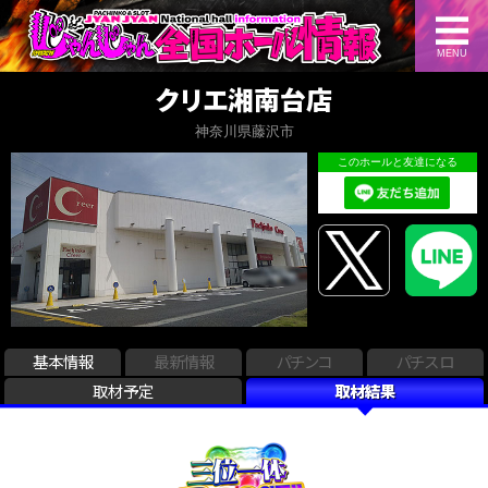
MENU
クリエ湘南台店
神奈川県藤沢市
このホールと友達になる
基本情報
最新情報
パチンコ
パチスロ
取材予定
取材結果