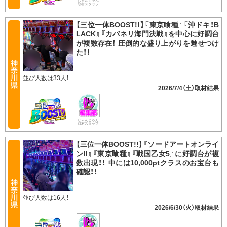
じゃんじゃん
取材スタッフ
【三位一体BOOST!!】『東京喰種』『沖ドキ！B
LACK』『カバネリ海門決戦』を中心に好調台
が複数存在！ 圧倒的な盛り上がりを魅せつけ
た！！
並び人数は33人！
2026/7/4（土）
じゃんじゃん
取材スタッフ
【三位一体BOOST!!】『ソードアートオンライ
ンII』『東京喰種』『戦国乙女5』に好調台が複
数出現！！ 中には10,000ptクラスのお宝台も
確認！！
並び人数は16人！
2026/6/30（火）