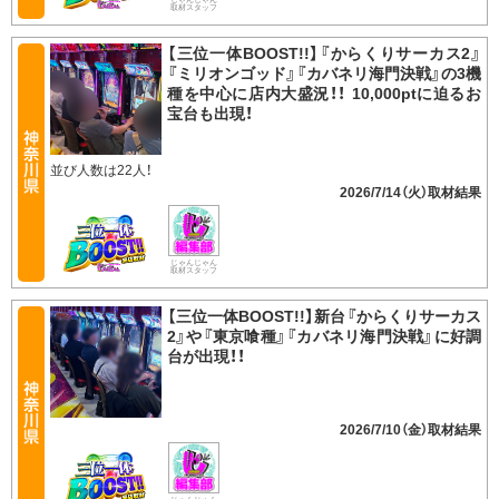
取材スタッフ
【三位一体BOOST!!】『からくりサーカス2』
『ミリオンゴッド』『カバネリ海門決戦』の3機
種を中心に店内大盛況！！ 10,000ptに迫るお
宝台も出現！
並び人数は22人！
2026/7/14（火）
じゃんじゃん
取材スタッフ
【三位一体BOOST!!】新台『からくりサーカス
2』や『東京喰種』『カバネリ海門決戦』に好調
台が出現！！
2026/7/10（金）