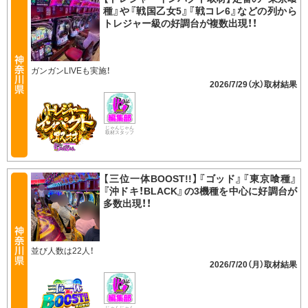
種』や『戦国乙女5』『戦コレ6』などの列から
トレジャー級の好調台が複数出現！！
ガンガンLIVEも実施！
2026/7/29（水）
じゃんじゃん
取材スタッフ
【三位一体BOOST!!】『ゴッド』『東京喰種』
『沖ドキ！BLACK』の3機種を中心に好調台が
多数出現！！
並び人数は22人！
2026/7/20（月）
じゃんじゃん