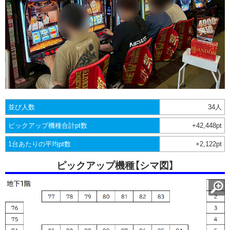
並び人数
34人
ピックアップ機種合計pt数
+42,448pt
1台あたりの平均pt数
+2,122pt
ピックアップ機種【シマ図】