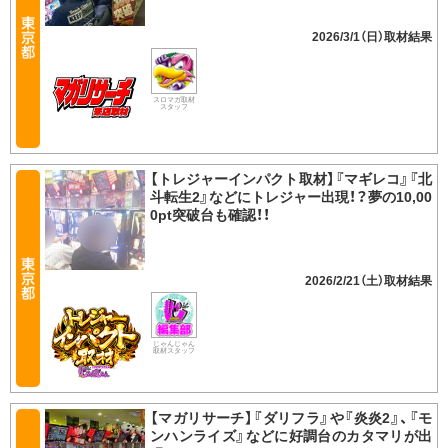
2026/3/1（日）
スロマガ取材
スタッフ
【トレジャーインパクト取材】『マギレコ』『北
斗転生2』などにトレジャー出現！？夢の10,00
0pt突破台も確認！！
2026/2/21（土）
じゃんじゃん
取材スタッフ
【マガリサーチ】『ダリフラ』や『炎炎2』、『モ
ンハンライズ』などに好調台のカタマリが出