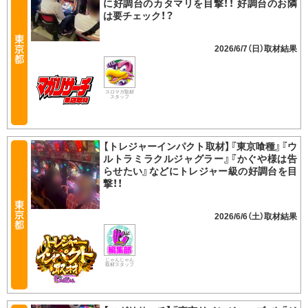
に好調台のカタマリを目撃！！ 好調台のお隣
は要チェック！？
2026/6/7（日）
スロマガ取材
スタッフ
【トレジャーインパクト取材】『東京喰種』『ウ
ルトラミラクルジャグラー』『かぐや様は告
らせたい』などにトレジャー級の好調台を目
撃！！
2026/6/6（土）
じゃんじゃん
取材スタッフ