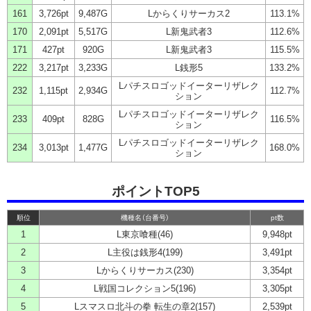
161
3,726pt
9,487G
Lからくりサーカス2
113.1%
170
2,091pt
5,517G
L新鬼武者3
112.6%
171
427pt
920G
L新鬼武者3
115.5%
222
3,217pt
3,233G
L銭形5
133.2%
Lパチスロゴッドイーターリザレク
232
1,115pt
2,934G
112.7%
ション
Lパチスロゴッドイーターリザレク
233
409pt
828G
116.5%
ション
Lパチスロゴッドイーターリザレク
234
3,013pt
1,477G
168.0%
ション
ポイントTOP5
順位
機種名（台番号）
pt数
1
L東京喰種(46)
9,948pt
2
L主役は銭形4(199)
3,491pt
3
Lからくりサーカス(230)
3,354pt
4
L戦国コレクション5(196)
3,305pt
5
Lスマスロ北斗の拳 転生の章2(157)
2,539pt