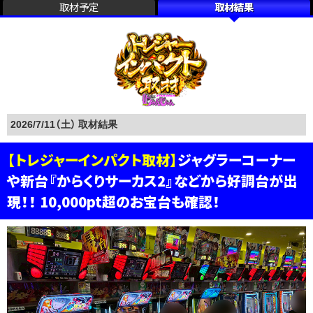
取材予定
取材結果
2026/7/11（土）
【トレジャーインパクト取材】
ジャグラーコーナー
や新台『からくりサーカス2』などから好調台が出
現！！ 10,000pt超のお宝台も確認！