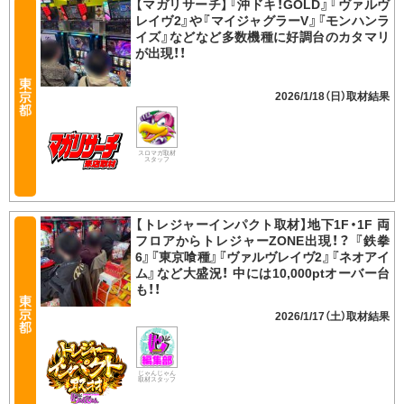
【マガリサーチ】『沖ドキ！GOLD』『ヴァルヴ
レイヴ2』や『マイジャグラーV』『モンハンラ
イズ』などなど多数機種に好調台のカタマリ
が出現！！
2026/1/18（日）
スロマガ取材
スタッフ
【トレジャーインパクト取材】地下1F・1F 両
フロアからトレジャーZONE出現！？ 『鉄拳
6』『東京喰種』『ヴァルヴレイヴ2』『ネオアイ
ム』など大盛況！ 中には10,000ptオーバー台
も！！
2026/1/17（土）
じゃんじゃん
取材スタッフ