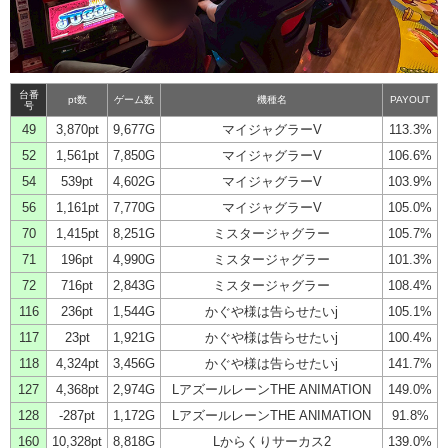
台番
pt数
ゲーム数
機種名
PAYOUT
号
49
3,870pt
9,677G
マイジャグラーV
113.3%
52
1,561pt
7,850G
マイジャグラーV
106.6%
54
539pt
4,602G
マイジャグラーV
103.9%
56
1,161pt
7,770G
マイジャグラーV
105.0%
70
1,415pt
8,251G
ミスタージャグラー
105.7%
71
196pt
4,990G
ミスタージャグラー
101.3%
72
716pt
2,843G
ミスタージャグラー
108.4%
116
236pt
1,544G
かぐや様は告らせたいj
105.1%
117
23pt
1,921G
かぐや様は告らせたいj
100.4%
118
4,324pt
3,456G
かぐや様は告らせたいj
141.7%
127
4,368pt
2,974G
LアズールレーンTHE ANIMATION
149.0%
128
-287pt
1,172G
LアズールレーンTHE ANIMATION
91.8%
160
10,328pt
8,818G
Lからくりサーカス2
139.0%