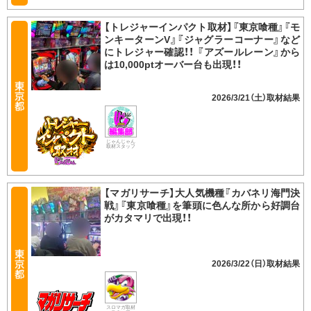
【トレジャーインパクト取材】『東京喰種』『モ
ンキーターンV』『ジャグラーコーナー』など
にトレジャー確認！！ 『アズールレーン』から
は10,000ptオーバー台も出現！！
2026/3/21（土）
じゃんじゃん
取材スタッフ
【マガリサーチ】大人気機種『カバネリ海門決
戦』『東京喰種』を筆頭に色んな所から好調台
がカタマリで出現！！
2026/3/22（日）
スロマガ取材