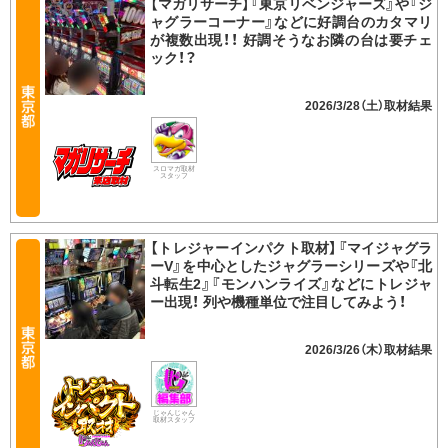
【マガリサーチ】『東京リベンジャーズ』や『ジ
ャグラーコーナー』などに好調台のカタマリ
が複数出現！！ 好調そうなお隣の台は要チェ
ック！？
2026/3/28（土）
スロマガ取材
スタッフ
【トレジャーインパクト取材】『マイジャグラ
ーV』を中心としたジャグラーシリーズや『北
斗転生2』『モンハンライズ』などにトレジャ
ー出現！ 列や機種単位で注目してみよう！
2026/3/26（木）
じゃんじゃん
取材スタッフ