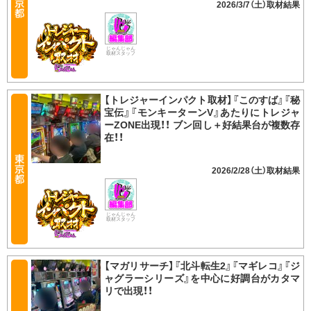
2026/3/7（土）
じゃんじゃん
取材スタッフ
【トレジャーインパクト取材】『このすば』『秘
宝伝』『モンキーターンV』あたりにトレジャ
ーZONE出現！！ ブン回し＋好結果台が複数存
在！！
2026/2/28（土）
じゃんじゃん
取材スタッフ
【マガリサーチ】『北斗転生2』『マギレコ』『ジ
ャグラーシリーズ』を中心に好調台がカタマ
リで出現！！