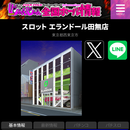
MENU
スロット エランドール田無店
東京都西東京市
基本情報
最新情報
パチンコ
パチスロ