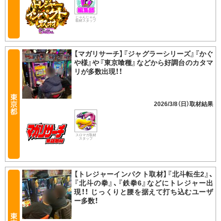
じゃんじゃん
取材スタッフ
【マガリサーチ】『ジャグラーシリーズ』『かぐ
や様』や『東京喰種』などから好調台のカタマ
リが多数出現！！
2026/3/8（日）
スロマガ取材
スタッフ
【トレジャーインパクト取材】『北斗転生2』、
『北斗の拳』、『鉄拳6』などにトレジャー出
現！！ じっくりと腰を据えて打ち込むユーザ
ー多数！