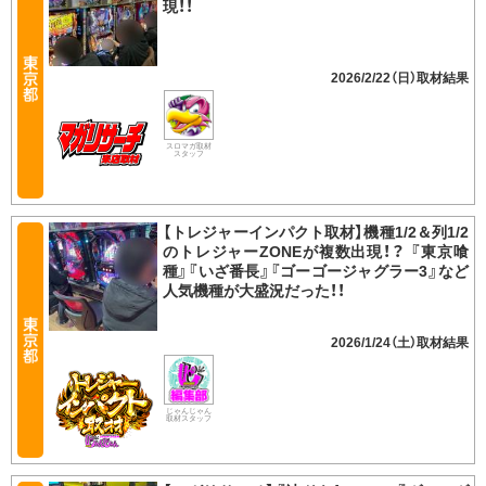
現！！
2026/2/22（日）
スロマガ取材
スタッフ
【トレジャーインパクト取材】機種1/2＆列1/2
のトレジャーZONEが複数出現！？ 『東京喰
種』『いざ番長』『ゴーゴージャグラー3』など
人気機種が大盛況だった！！
2026/1/24（土）
じゃんじゃん
取材スタッフ