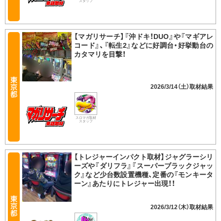
スタッフ
【マガリサーチ】『沖ドキ！DUO』や『マギアレ
コード』、『転生2』などに好調台・好挙動台の
カタマリを目撃！
2026/3/14（土）
スロマガ取材
スタッフ
【トレジャーインパクト取材】ジャグラーシリ
ーズや『ダリフラ』『スーパーブラックジャッ
ク』など少台数設置機種、定番の『モンキータ
ーン』あたりにトレジャー出現！！
2026/3/12（木）