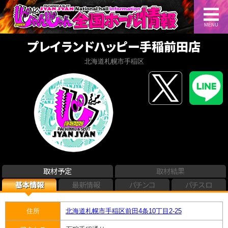
MENU
プレイランドハッピー手稲前田店
北海道札幌市手稲区
取材予定
取材結果
基本情報
最新情報
パチンコ
パチスロ
住所
北海道札幌市手稲区前田4条10丁目2-25