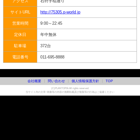
アクセス
石狩手稲通り
サイトURL
http://75305.p-world.jp
営業時間
9:00～22:45
定休日
年中無休
駐車場
372台
電話番号
011-695-8888
会社概要
問い合わせ
個人情報保護方針
TOP
(C)PLANTOPIA All rights reserved.
当サイト内の文章・画像等の内容の無断転載及び複製等の行為はご遠慮ください