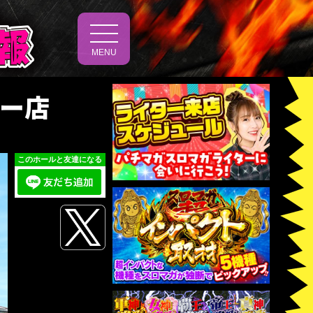
t
o
MENU
g
g
l
e
ター店
n
a
v
i
g
a
このホールと友達になる
t
i
o
n