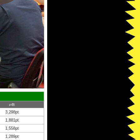
pt数
3,298pt
1,881pt
1,558pt
1,289pt