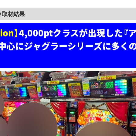
）
tion】
4,000ptクラスが出現した『
を中心にジャグラーシリーズに多く