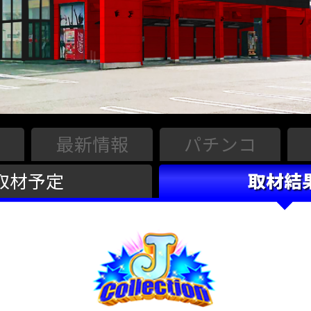
最新情報
パチンコ
取材予定
取材結