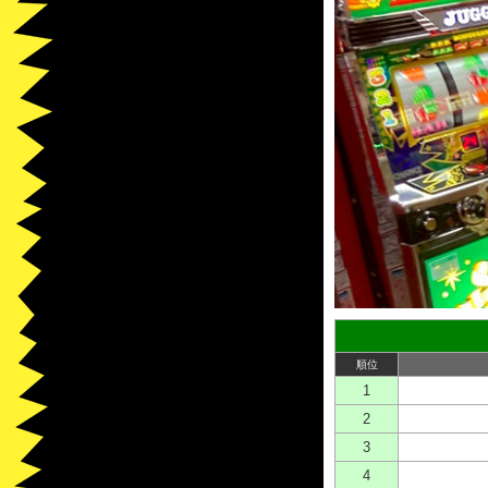
順位
1
2
3
4