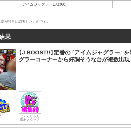
アイムジャグラーEX(368)
集部が独自に調査したものです。
結果
【J BOOST!!】定番の『アイムジャグラー
グラーコーナーから好調そうな台が複数出現！
じゃんじゃん
取材スタッフ