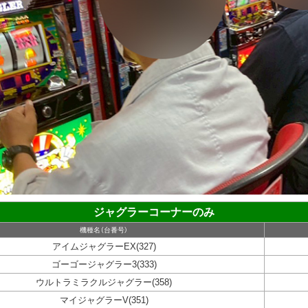
ジャグラーコーナーのみ
機種名（台番号）
アイムジャグラーEX(327)
ゴーゴージャグラー3(333)
ウルトラミラクルジャグラー(358)
マイジャグラーV(351)