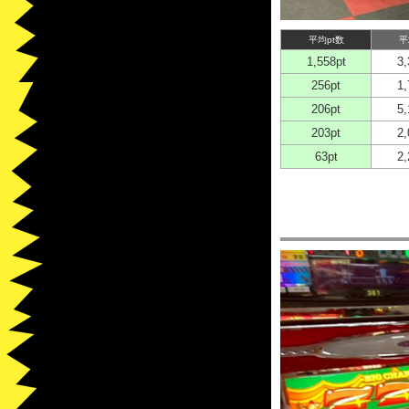
平均pt数
平
1,558pt
3
256pt
1
206pt
5
203pt
2
63pt
2