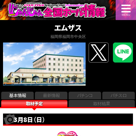
MENU
エムザス
福岡県福岡市中央区
基本情報
最新情報
パチンコ
パチスロ
取材予定
取材結果
3月8日（日）