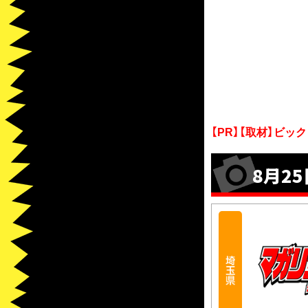
【PR】【取材】ビ
8月25