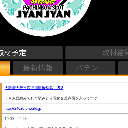
取材予定
取材結
最新情報
パチンコ
大阪府大阪市西淀川区御幣島1-15-8
ＪＲ東西線みてじま駅みどり電化交差点横を入ってすぐ
http://24620.p-world.jp
10:00～22:45