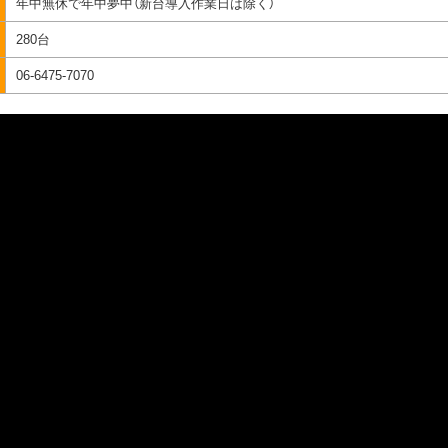
年中無休で年中夢中（新台導入作業日は除く）
280台
06-6475-7070