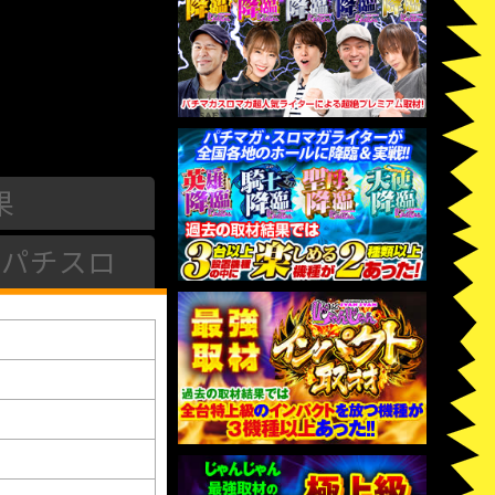
果
パチスロ