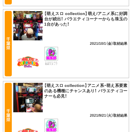
【萌えスロ collection】萌え/アニメ系に好調
台が続出！ バラエティコーナーからも珠玉の
1台があった！
2021/10/1（金）
じゃんじゃん
取材スタッフ
【萌えスロ collection】アニメ系・萌え系要素
のある機種にチャンスあり！ バラエティコー
ナーも必見！
2021/9/21（火）