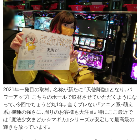
2021年一発目の取材。名称が新たに『天使降臨』となり、パ
ワーアップ!! こちらのホールで取材させていただくようにな
って、今回でちょうど丸1年。全くブレない『アニメ系・萌え
系』機種の強さに、周りのお客様も大注目。特にここ最近で
は『魔法少女まどか☆マギカ』シリーズが安定して最高級の
輝きを放っています。