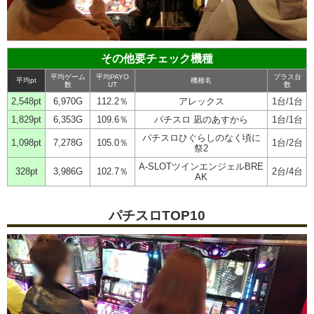
その他要チェック機種
平均ゲーム
平均PAYO
プラス台
平均pt
機種名
数
UT
数
2,548pt
6,970G
112.2％
アレックス
1台/1台
1,829pt
6,353G
109.6％
パチスロ 凪のあすから
1台/1台
パチスロひぐらしのなく頃に
1,098pt
7,278G
105.0％
1台/2台
祭2
A-SLOTツインエンジェルBRE
328pt
3,986G
102.7％
2台/4台
AK
パチスロTOP10