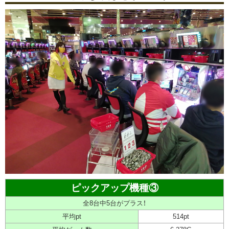
ピックアップ機種③
全8台中5台がプラス！
平均pt
514pt