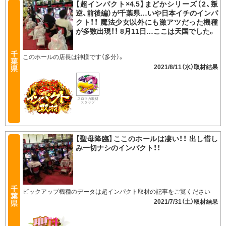
【超インパクト×4.5】まどかシリーズ（2、叛
逆、前後編）が千葉県…いや日本イチのインパ
クト！！ 魔法少女以外にも激アツだった機種
が多数出現！！ 8月11日…ここは天国でした。
このホールの店長は神様です（多分）。
2021/8/11（水）
スロマガ取材
スタッフ
【聖母降臨】ここのホールは凄い！！ 出し惜し
み一切ナシのインパクト！！
ピックアップ機種のデータは超インパクト取材の記事をご覧ください
2021/7/31（土）