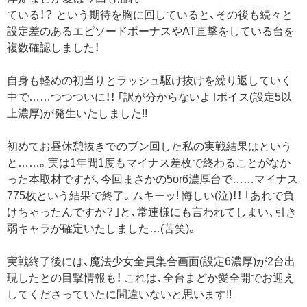
ている！？ という期待を胸に回していると、その後も続々と
設定差のあるエピソードボーナスやAT直撃をしている台を
複数確認しました！
自身も軽めの初当りとラッシュ駆け抜けを繰り返していく
中で……つつついに！！ ｢訳が分からないよ｣ボイス(設定5以
上濃厚)が発生いたしました!!
初めてお昼休憩抜きでのブン回した私の実戦結果はという
と……。実は1年間1度もマイナス差枚で終わることがなか
った本取材ですが、今回まさかの5or6濃厚台で……マイナス
775枚という結果で終了。ムキーッ! 悔しい(泣)！！ ｢あれで負
けちゃったんですか？｣と、常連様にも言われてしまい、引き
弱キャラが確定いたしました…(苦笑)。
実戦終了後には、魔法少女全員集合画面(設定6濃厚)が2台出
現したとの目撃情報も！ これは、全台まどか愛全開でお迎え
してくださっていたに間違いないと思います!!