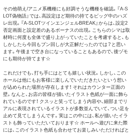
その他萌え/アニメ系機種にも好調そうな機種を確認。『A-S
LOT偽物語』では、高設定ほど期待の持てるビッグ中のハズ
レ出現。『A-SLOTツインエンジェルBREAK』からは、設定2
否定画面と設定差のあるボーナスの出現。こちらのシマは取
材時に何度も全体で盛り上がっていたことを考慮すると、も
しかしたら今回もブン回しが大正解だったのでは？と思い
ます。午後まで空き台になっていることもあるので、後ヅモ
にも期待が持てます☆
これだけでも、打ち手にはとても嬉しい状況。しかし、この
ホールは他にもお客様に楽しんでいただきたいという想い
が込められた場所が存在します！ それはカウンター正面の
壁。なんと、お店の皆様が描いたイラスト色紙が一面に飾ら
れているのです！ クスッと笑ってしまう内容や、細部までリ
アルに表現されているイラストが多数並んでいて、つい足を
止めて見てしまうんです。実はこの中には、私が描いたイラ
ストも飾っていただいております☆ ホールへ遊びに来た際
には、このイラスト色紙も合わせてお楽しみいただければと