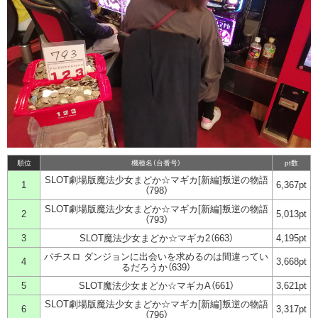
順位
機種名（台番号）
pt数
SLOT劇場版魔法少女まどか☆マギカ[新編]叛逆の物語
1
6,367pt
（798）
SLOT劇場版魔法少女まどか☆マギカ[新編]叛逆の物語
2
5,013pt
（793）
3
SLOT魔法少女まどか☆マギカ2（663）
4,195pt
パチスロ ダンジョンに出会いを求めるのは間違ってい
4
3,668pt
るだろうか（639）
5
SLOT魔法少女まどか☆マギカA（661）
3,621pt
SLOT劇場版魔法少女まどか☆マギカ[新編]叛逆の物語
6
3,317pt
（796）