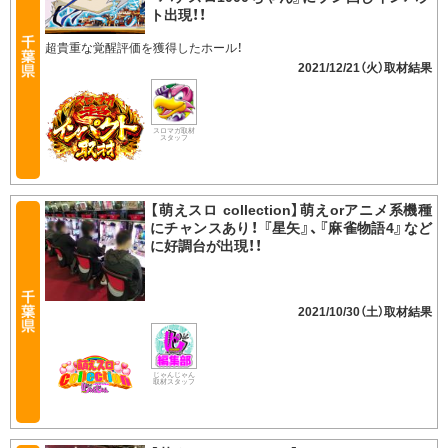
ト出現！！
超貴重な覚醒評価を獲得したホール！
2021/12/21（火）
スロマガ取材
スタッフ
【萌えスロ collection】萌えorアニメ系機種
にチャンスあり！ 『星矢』、『麻雀物語4』など
に好調台が出現！！
2021/10/30（土）
じゃんじゃん
取材スタッフ