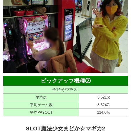
ピックアップ機種②
全1台がプラス！
平均pt
3,621pt
平均ゲーム数
8,624G
平均PAYOUT
114.0％
SLOT魔法少女まどか☆マギカ2