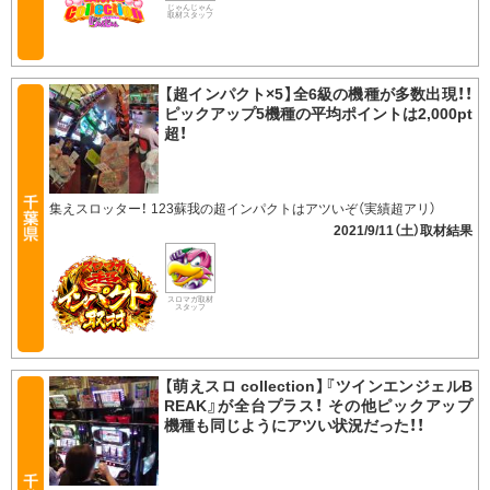
じゃんじゃん
取材スタッフ
【超インパクト×5】全6級の機種が多数出現！！
ピックアップ5機種の平均ポイントは2,000pt
超！
集えスロッター！ 123蘇我の超インパクトはアツいぞ（実績超アリ）
2021/9/11（土）
スロマガ取材
スタッフ
【萌えスロ collection】『ツインエンジェルB
REAK』が全台プラス！ その他ピックアップ
機種も同じようにアツい状況だった！！