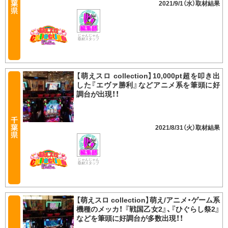
2021/9/1（水）
じゃんじゃん
取材スタッフ
【萌えスロ collection】10,000pt超を叩き出
した『エヴァ勝利』などアニメ系を筆頭に好
調台が出現！！
2021/8/31（火）
じゃんじゃん
取材スタッフ
【萌えスロ collection】萌え/アニメ・ゲーム系
機種のメッカ！ 『戦国乙女2』、『ひぐらし祭2』
などを筆頭に好調台が多数出現！！