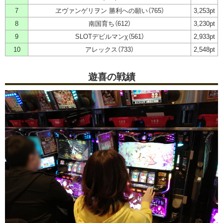
7
ヱヴァンゲリヲン 勝利への願い（765）
3,253pt
8
南国育ち（612）
3,230pt
9
SLOTデビルマンχ（561）
2,933pt
10
アレックス（733）
2,548pt
遊喜の戦績