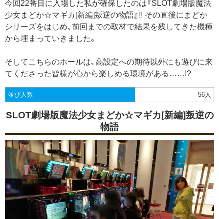
今回22番目に入場した私が確保したのは『SLOT劇場版魔法
少女まどか☆マギカ[新編]叛逆の物語』!! その直後にまどか
シリーズをはじめ、前回までの取材で結果を残してきた機種
から埋まっていきました。
そしてこちらのホールは、高設定への期待以外にも遊びに来
てくださった皆様が心から楽しめる環境がある……!?
並び人数
56人
SLOT劇場版魔法少女まどか☆マギカ[新編]叛逆の
物語