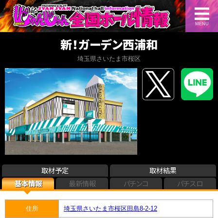
MENU
新！ガーデン西浦和
埼玉県さいたま市桜区
取材予定
取材結果
基本情報
最新情報
パチンコ
パチスロ
住所
埼玉県さいたま市桜区田島8-2-12