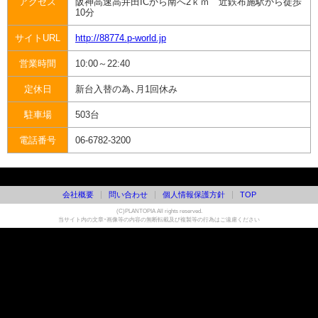
アクセス
阪神高速高井田ICから南へ2ｋｍ 近鉄布施駅から徒歩
10分
サイトURL
http://88774.p-world.jp
営業時間
10:00～22:40
定休日
新台入替の為、月1回休み
駐車場
503台
電話番号
06-6782-3200
会社概要
問い合わせ
個人情報保護方針
TOP
(C)PLANTOPIA All rights reserved.
当サイト内の文章・画像等の内容の無断転載及び複製等の行為はご遠慮ください