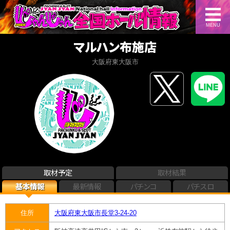
MENU
マルハン布施店
大阪府東大阪市
取材予定
取材結果
基本情報
最新情報
パチンコ
パチスロ
住所
大阪府東大阪市長堂3-24-20