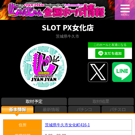
MENU
SLOT PX女化店
茨城県牛久市
このホールと友達になる
取材予定
取材結果
基本情報
最新情報
パチンコ
パチスロ
住所
茨城県牛久市女化町416-1