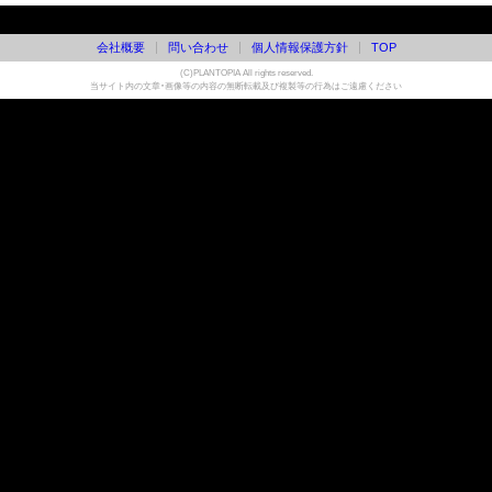
会社概要
問い合わせ
個人情報保護方針
TOP
(C)PLANTOPIA All rights reserved.
当サイト内の文章・画像等の内容の無断転載及び複製等の行為はご遠慮ください