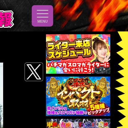
t
o
MENU
g
g
l
e
n
a
v
i
g
a
t
i
o
n