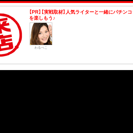
【PR】【実戦取材】人気ライターと一緒にパチンコ
を楽しもう♪
わるぺこ